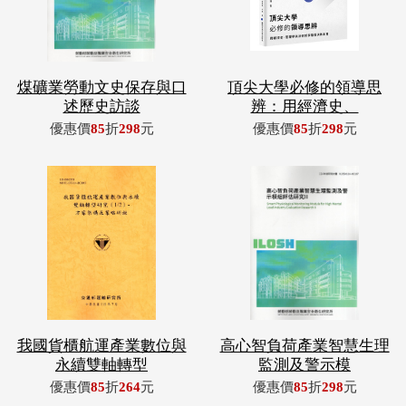
煤礦業勞動文史保存與口
頂尖大學必修的領導思
述歷史訪談
辨：用經濟史、
優惠價
85
折
298
元
優惠價
85
折
298
元
我國貨櫃航運產業數位與
高心智負荷產業智慧生理
永續雙軸轉型
監測及警示模
優惠價
85
折
264
元
優惠價
85
折
298
元