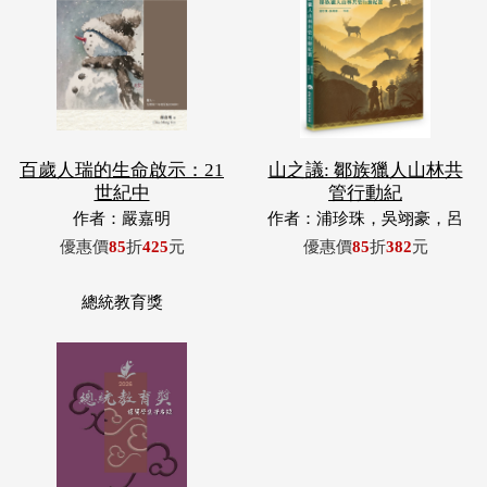
百歲人瑞的生命啟示：21
山之議: 鄒族獵人山林共
世紀中
管行動紀
作者：嚴嘉明
作者：浦珍珠，吳翊豪，呂
翊齊，張惠東，許玉青，王
優惠價
85
折
425
元
優惠價
85
折
382
元
昶欣，蕭冠祐，浦忠成，浦
忠勇
總統教育獎