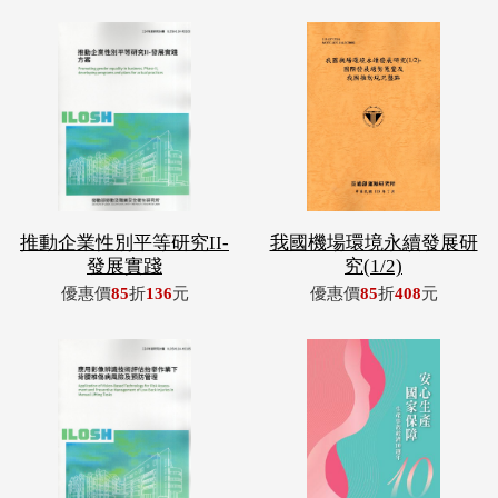
推動企業性別平等研究II-
我國機場環境永續發展研
發展實踐
究(1/2)
優惠價
85
折
136
元
優惠價
85
折
408
元