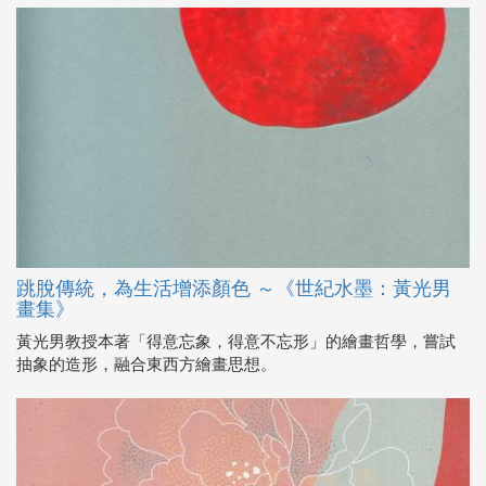
跳脫傳統，為生活增添顏色 ～《世紀水墨：黃光男
畫集》
黃光男教授本著「得意忘象，得意不忘形」的繪畫哲學，嘗試
抽象的造形，融合東西方繪畫思想。