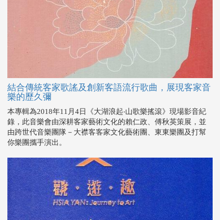
結合傳統客家歌謠及創新客語流行歌曲，展現客家音
樂的歷久彌
本專輯為2018年11月4日《大湖浪起‧山歌樂搖滾》現場影音紀
錄，此音樂會由深耕客家藝術文化的賴仁政、傅秋英策展，並
由跨世代音樂團隊－大襟客客家文化藝術團、東東樂團及打幫
你樂團攜手演出。