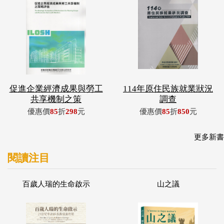
促進企業經濟成果與勞工
114年原住民族就業狀況
共享機制之策
調查
優惠價
85
折
298
元
優惠價
85
折
850
元
更多新書
閱讀注目
百歲人瑞的生命啟示
山之議