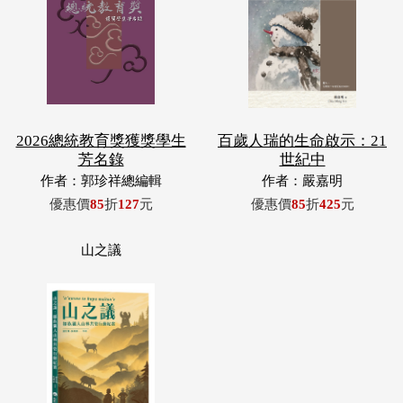
2026總統教育獎獲獎學生
百歲人瑞的生命啟示：21
芳名錄
世紀中
作者：郭珍祥總編輯
作者：嚴嘉明
優惠價
85
折
127
元
優惠價
85
折
425
元
山之議