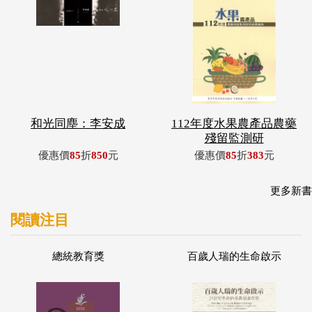
和光同塵：李安成
112年度水果農產品農藥
殘留監測研
優惠價
85
折
850
元
優惠價
85
折
383
元
更多新書
閱讀注目
總統教育獎
百歲人瑞的生命啟示