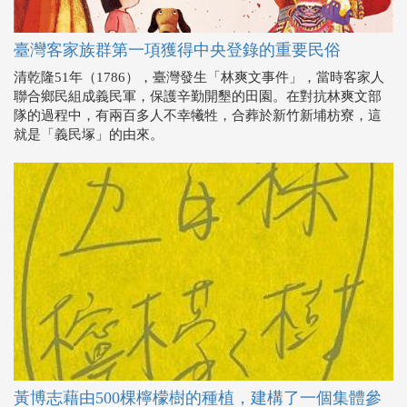
臺灣客家族群第一項獲得中央登錄的重要民俗
清乾隆51年（1786），臺灣發生「林爽文事件」，當時客家人
聯合鄉民組成義民軍，保護辛勤開墾的田園。在對抗林爽文部
隊的過程中，有兩百多人不幸犧牲，合葬於新竹新埔枋寮，這
就是「義民塚」的由來。
黃博志藉由500棵檸檬樹的種植，建構了一個集體參