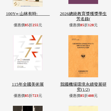
100Y∞ 山林有時: _____
2026總統教育獎獲獎學生
芳名錄(
優惠價
85
折
255
元
優惠價
85
折
128
元
115年全國美術展
我國機場環境永續發展研
究(1/2)
優惠價
85
折
723
元
優惠價
85
折
408
元