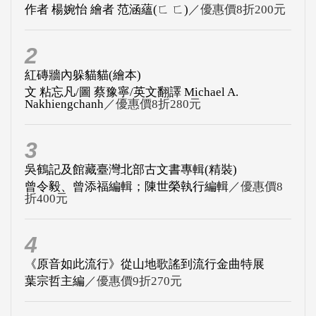
作者 楊婉怡 繪者 范涵蘊(ㄈ ㄈ)
／優惠價8折200元
2
紅磚牆內躲貓貓(繪本)
文 粘忘凡/圖 蔡豫寧/英文翻譯 Michael A.
Nakhiengchanh
／優惠價8折280元
3
吳鶴記及館藏臺灣北部古文書專輯(精裝)
曾令毅、曾添福編輯；陳世榮執行編輯
／優惠價8
折400元
4
《原音如此流行》從山地歌謠到流行金曲特展
葉宗哲主編
／優惠價9折270元