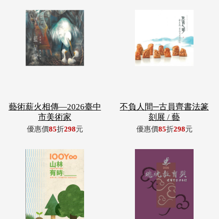
藝術薪火相傳—2026臺中
不負人間─古員齊書法篆
市美術家
刻展 / 藝
優惠價
85
折
298
元
優惠價
85
折
298
元