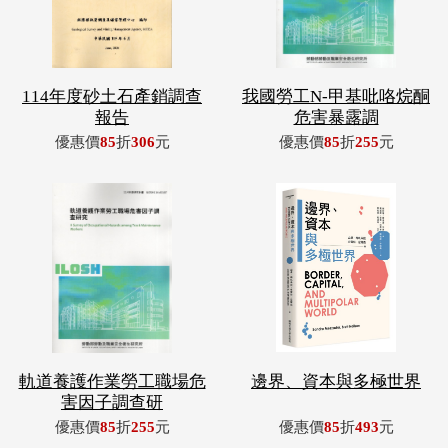
114年度砂土石產銷調查
我國勞工N-甲基吡咯烷酮
報告
危害暴露調
優惠價
85
折
306
元
優惠價
85
折
255
元
軌道養護作業勞工職場危
邊界、資本與多極世界
害因子調查研
優惠價
85
折
255
元
優惠價
85
折
493
元