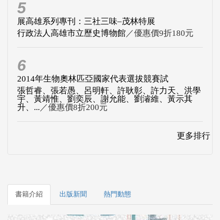
5
展高雄系列專刊：三社三味–茂林特展
行政法人高雄市立歷史博物館
／優惠價9折180元
6
2014年生物奧林匹亞國家代表選拔競賽試
張哲睿、張若愚、呂明軒、許耿彰、許力天、洪學
宇、黃靖惟、劉奕辰、謝允能、劉濬維、黃示其
升、...
／優惠價8折200元
更多排行
書籍介紹
出版新聞
熱門動態