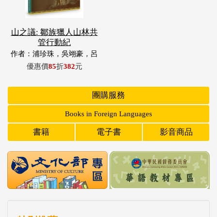
山之議: 鄒族獵人山林共
管行動紀
作者：浦珍珠，吳翊豪，呂
翊齊，張惠東，許玉青，王
優惠價
85
折
382
元
昶欣，蕭冠祐，浦忠成，浦
忠勇
團購服務
Books in Foreign Languages
書籍
電子書
影音商品