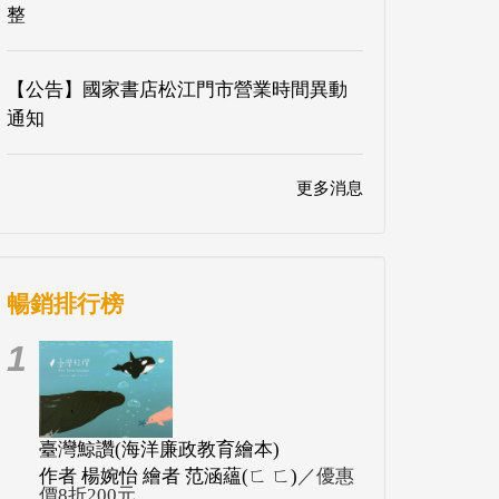
整
【公告】國家書店松江門市營業時間異動
通知
更多消息
暢銷排行榜
1
臺灣鯨讚(海洋廉政教育繪本)
作者 楊婉怡 繪者 范涵蘊(ㄈ ㄈ)
／優惠
價8折200元