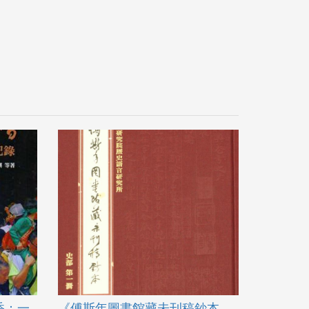
香：一
《傅斯年圖書館藏未刊稿鈔本．