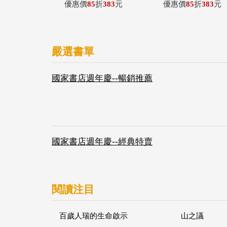
優惠價
85
折
383
元
優惠價
85
折
383
元
嚴選書單
國家書店週年慶--暢銷推薦
國家書店週年慶--經典特賣
閱讀注目
百歲人瑞的生命啟示
山之議