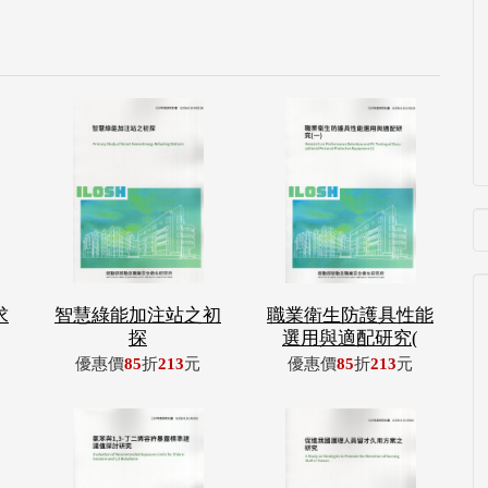
求
智慧綠能加注站之初
職業衛生防護具性能
探
選用與適配研究(
優惠價
85
折
213
元
優惠價
85
折
213
元