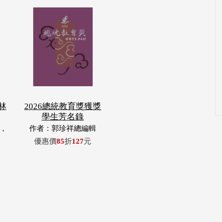
林
2026總統教育獎獲獎
學生芳名錄
，
作者：郭珍祥總編輯
玉
優惠價
85
折
127
元
浦