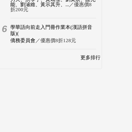
能、劉濬維、黃示其升、...
／優惠價8
折200元
6
學華語向前走入門冊作業本(漢語拼音
版)(
僑務委員會
／優惠價8折128元
更多排行