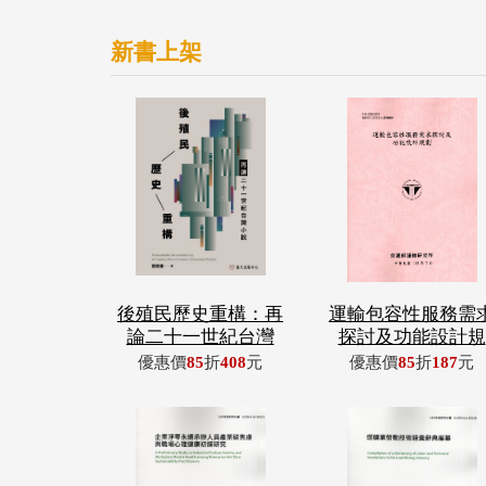
新書上架
後殖民歷史重構：再
運輸包容性服務需
論二十一世紀台灣
探討及功能設計規
優惠價
85
折
408
元
優惠價
85
折
187
元