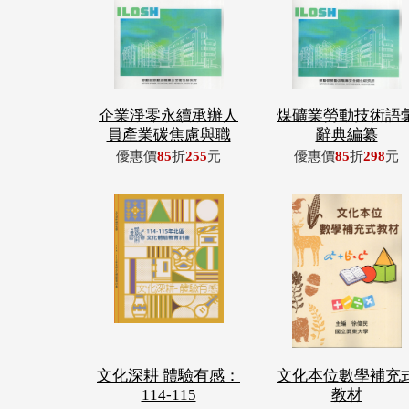
企業淨零永續承辦人
煤礦業勞動技術語
員產業碳焦慮與職
辭典編纂
優惠價
85
折
255
元
優惠價
85
折
298
元
文化深耕 體驗有感：
文化本位數學補充
114-115
教材