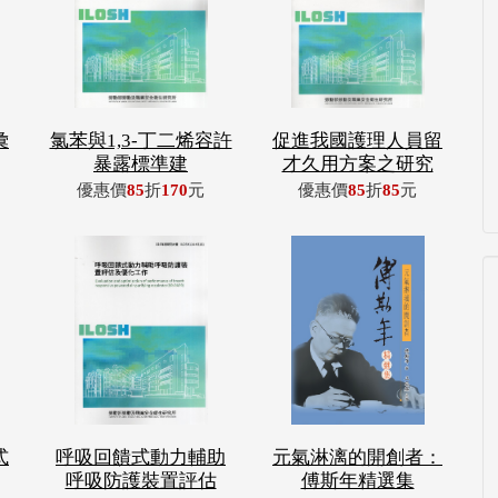
彙
氯苯與1,3-丁二烯容許
促進我國護理人員留
暴露標準建
才久用方案之研究
優惠價
85
折
170
元
優惠價
85
折
85
元
式
呼吸回饋式動力輔助
元氣淋漓的開創者：
呼吸防護裝置評估
傅斯年精選集