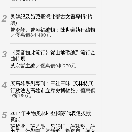
2
吳鶴記及館藏臺灣北部古文書專輯(精
裝)
曾令毅、曾添福編輯；陳世榮執行編輯
／優惠價8折400元
3
《原音如此流行》從山地歌謠到流行金
曲特展
葉宗哲主編
／優惠價9折270元
4
展高雄系列專刊：三社三味–茂林特展
行政法人高雄市立歷史博物館
／優惠價
9折180元
5
2014年生物奧林匹亞國家代表選拔競
賽試
張哲睿、張若愚、呂明軒、許耿彰、許
力天、洪學宇、黃靖惟、劉奕辰、謝允