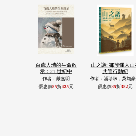
百歲人瑞的生命啟
山之議: 鄒族獵人山
示：21 世紀中
共管行動紀
作者：嚴嘉明
作者：浦珍珠，吳翊豪
呂翊齊，張惠東，許
優惠價
85
折
425
元
優惠價
85
折
382
元
青，王昶欣，蕭冠祐，
忠成，浦忠勇