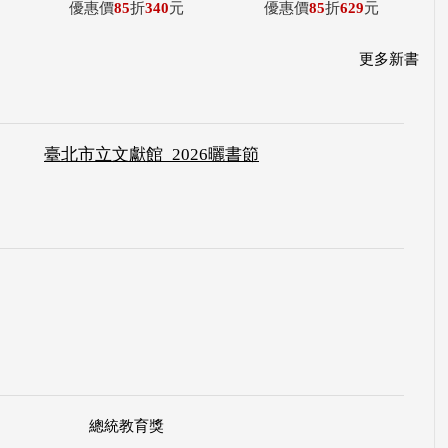
優惠價
85
折
340
元
優惠價
85
折
629
元
更多新書
臺北市立文獻館_2026曬書節
總統教育獎