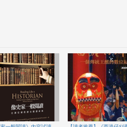
史家一般閱讀》內容試讀
【讀者推薦】《西港仔刈