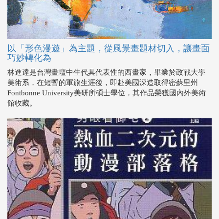
以「形色漫遊」為主題，從風景畫題材切入，讓畫面
巧妙轉化為
林進達是台灣畫壇中生代具代表性的西畫家，畢業於政戰大學
美術系，在短暫的軍旅生涯後，即赴美國深造取得密蘇里州
Fontbonne University美研所碩士學位，其作品榮獲國內外美術
館收藏。