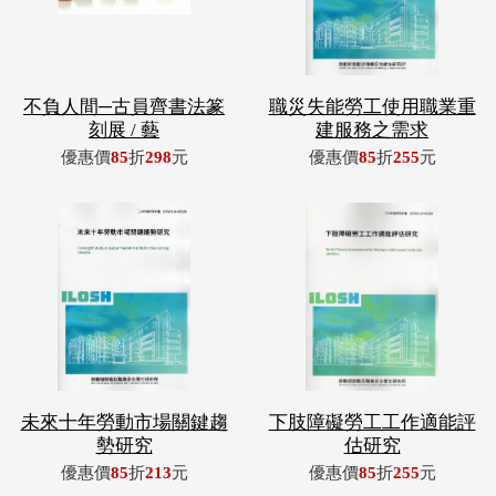
不負人間─古員齊書法篆
職災失能勞工使用職業重
刻展 / 藝
建服務之需求
優惠價
85
折
298
元
優惠價
85
折
255
元
未來十年勞動市場關鍵趨
下肢障礙勞工工作適能評
勢研究
估研究
優惠價
85
折
213
元
優惠價
85
折
255
元