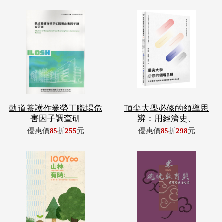
軌道養護作業勞工職場危
頂尖大學必修的領導思
害因子調查研
辨：用經濟史、
優惠價
85
折
255
元
優惠價
85
折
298
元