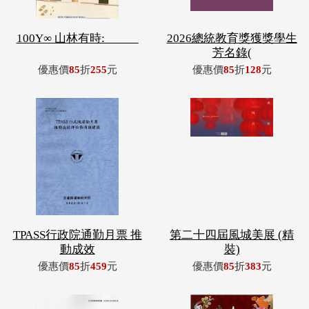
100Y∞ 山林有時: _____
2026總統教育獎獲獎學生
芳名錄(
優惠價
85
折
255
元
優惠價
85
折
128
元
TPASS行政院通勤月票 推
第二十四屆風城美展 (精
動成效
裝)
優惠價
85
折
459
元
優惠價
85
折
383
元