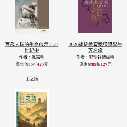
百歲人瑞的生命啟示：21
2026總統教育獎獲獎學生
世紀中
芳名錄
作者：嚴嘉明
作者：郭珍祥總編輯
優惠價
85
折
425
元
優惠價
85
折
127
元
山之議