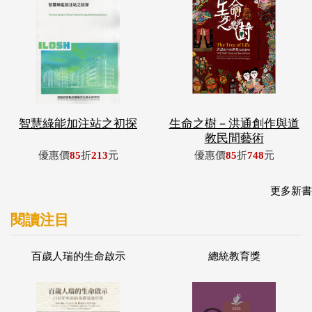
智慧綠能加注站之初探
生命之樹－洪通創作與道
教民間藝術
優惠價
85
折
213
元
優惠價
85
折
748
元
更多新書
閱讀注目
百歲人瑞的生命啟示
總統教育獎