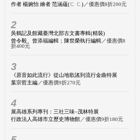
作者 楊婉怡 繪者 范涵蘊(ㄈ ㄈ)
／優惠價8折200元
2
吳鶴記及館藏臺灣北部古文書專輯(精裝)
曾令毅、曾添福編輯；陳世榮執行編輯
／優惠價8
折400元
3
《原音如此流行》從山地歌謠到流行金曲特展
葉宗哲主編
／優惠價9折270元
4
展高雄系列專刊：三社三味–茂林特展
行政法人高雄市立歷史博物館
／優惠價9折180元
5