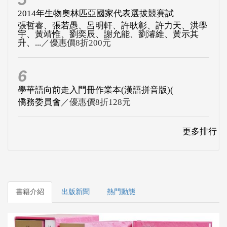
2014年生物奧林匹亞國家代表選拔競賽試
張哲睿、張若愚、呂明軒、許耿彰、許力天、洪學
宇、黃靖惟、劉奕辰、謝允能、劉濬維、黃示其
升、...
／優惠價8折200元
6
學華語向前走入門冊作業本(漢語拼音版)(
僑務委員會
／優惠價8折128元
更多排行
書籍介紹
出版新聞
熱門動態