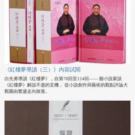
《紅樓夢導讀（三）》內容試閱
白先勇導讀《紅樓夢》，自第78回至124回―― 聽小說家談
《紅樓夢》解說不盡的玄機， 從小說創作與藝術的觀點評論大
觀園由繁盛走向敗落。