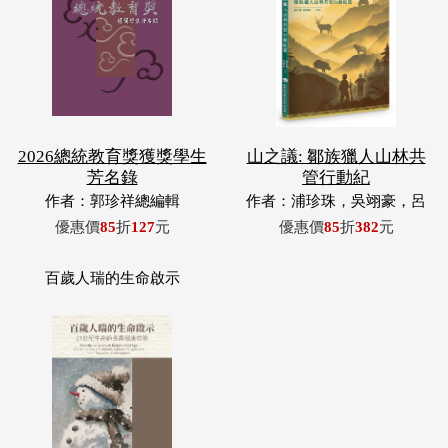
2026總統教育獎獲獎學生
山之議: 鄒族獵人山林共
芳名錄
管行動紀
作者：郭珍祥總編輯
作者：浦珍珠，吳翊豪，呂
翊齊，張惠東，許玉青，王
優惠價
85
折
127
元
優惠價
85
折
382
元
昶欣，蕭冠祐，浦忠成，浦
忠勇
百歲人瑞的生命啟示