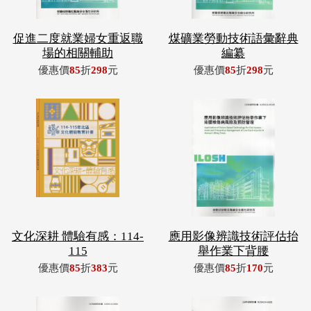
促進二度就業婦女重返職
煤礦業勞動技術語彙辭典
場的相關輔助
編纂
優惠價
85
折
298
元
優惠價
85
折
298
元
文化深耕 體驗有感：114-
應用影像辨識技術評估抬
115
舉作業下背腰
優惠價
85
折
383
元
優惠價
85
折
170
元