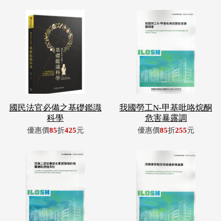
國民法官必備之基礎鑑識
我國勞工N-甲基吡咯烷酮
科學
危害暴露調
優惠價
85
折
425
元
優惠價
85
折
255
元