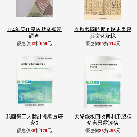
114年原住民族就業狀況
春秋戰國時期的歷史書寫
調查
與文化記憶
優惠價
85
折
850
元
優惠價
85
折
612
元
我國勞工人體計測調查研
太陽能板回收再利用製程
究5
危害暴露評估
優惠價
85
折
170
元
優惠價
85
折
255
元