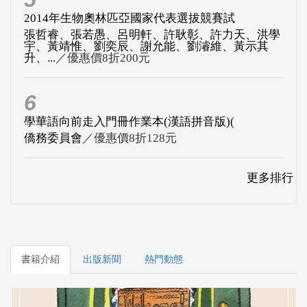
2014年生物奧林匹亞國家代表選拔競賽試
張哲睿、張若愚、呂明軒、許耿彰、許力天、洪學
宇、黃靖惟、劉奕辰、謝允能、劉濬維、黃示其
升、...
／優惠價8折200元
6
學華語向前走入門冊作業本(漢語拼音版)(
僑務委員會
／優惠價8折128元
更多排行
書籍介紹
出版新聞
熱門動態