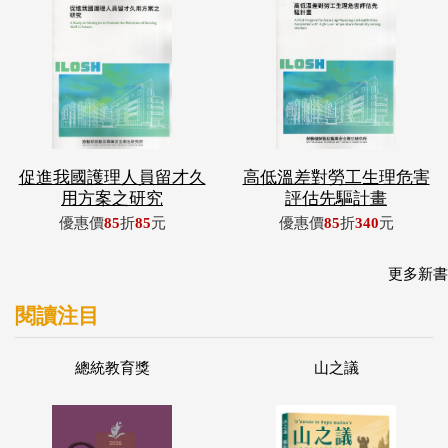
促進我國護理人員留才久
高低溫差對勞工生理危害
用方案之研究
評估先驅計畫
優惠價
85
折
85
元
優惠價
85
折
340
元
更多新書
閱讀注目
總統教育獎
山之議