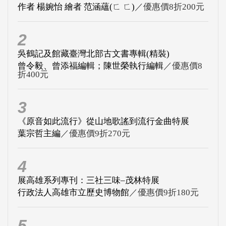
作者 楊婉怡 繪者 范涵蘊(ㄈ ㄈ)
／優惠價8折200元
2
吳鶴記及館藏臺灣北部古文書專輯(精裝)
曾令毅、曾添福編輯；陳世榮執行編輯
／優惠價8
折400元
3
《原音如此流行》從山地歌謠到流行金曲特展
葉宗哲主編
／優惠價9折270元
4
展高雄系列專刊：三社三味–茂林特展
行政法人高雄市立歷史博物館
／優惠價9折180元
5