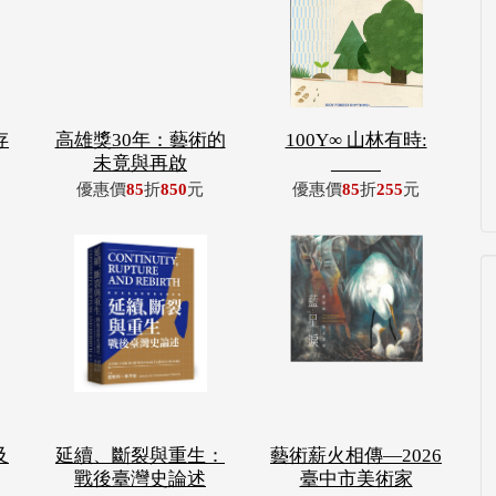
存
高雄獎30年：藝術的
100Y∞ 山林有時:
未竟與再啟
_____
優惠價
85
折
850
元
優惠價
85
折
255
元
及
延續、斷裂與重生：
藝術薪火相傳—2026
戰後臺灣史論述
臺中市美術家