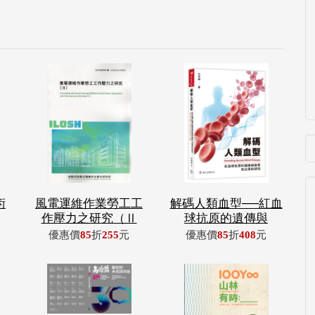
術
風電運維作業勞工工
解碼人類血型──紅血
作壓力之研究（Ⅱ
球抗原的遺傳與
優惠價
85
折
255
元
優惠價
85
折
408
元