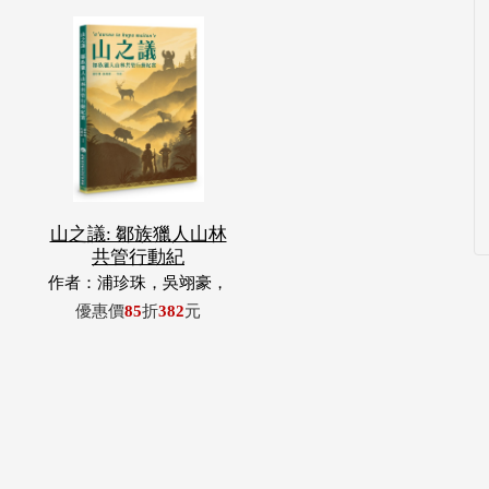
山之議: 鄒族獵人山林
共管行動紀
作者：浦珍珠，吳翊豪，
呂翊齊，張惠東，許玉
優惠價
85
折
382
元
青，王昶欣，蕭冠祐，浦
忠成，浦忠勇