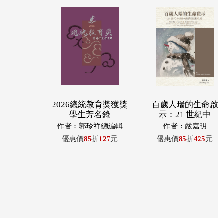
2026總統教育獎獲獎
百歲人瑞的生命啟
學生芳名錄
示：21 世紀中
作者：郭珍祥總編輯
作者：嚴嘉明
優惠價
85
折
127
元
優惠價
85
折
425
元