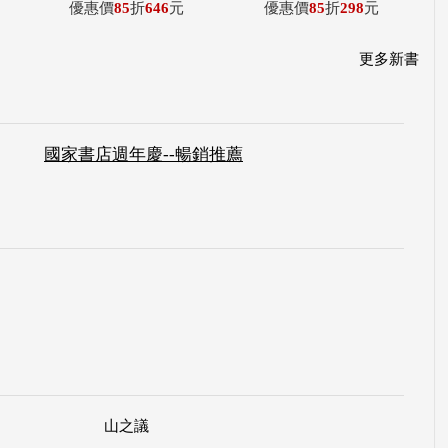
優惠價
85
折
646
元
優惠價
85
折
298
元
更多新書
國家書店週年慶--暢銷推薦
山之議