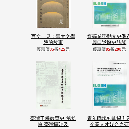
百文一見：臺大文學
煤礦業勞動文史保
院的故事
與口述歷史訪談
優惠價
85
折
425
元
優惠價
85
折
298
元
臺灣工程教育史-第拾
青年職場知能提升
篇‧臺灣礦冶及
企業人才媒合之研