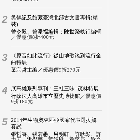
2
吳鶴記及館藏臺灣北部古文書專輯(精
裝)
曾令毅、曾添福編輯；陳世榮執行編輯
／優惠價8折400元
3
《原音如此流行》從山地歌謠到流行金
曲特展
葉宗哲主編
／優惠價9折270元
4
展高雄系列專刊：三社三味–茂林特展
行政法人高雄市立歷史博物館
／優惠價
9折180元
5
2014年生物奧林匹亞國家代表選拔競
賽試
張哲睿、張若愚、呂明軒、許耿彰、許
力天、洪學宇、黃靖惟、劉奕辰、謝允