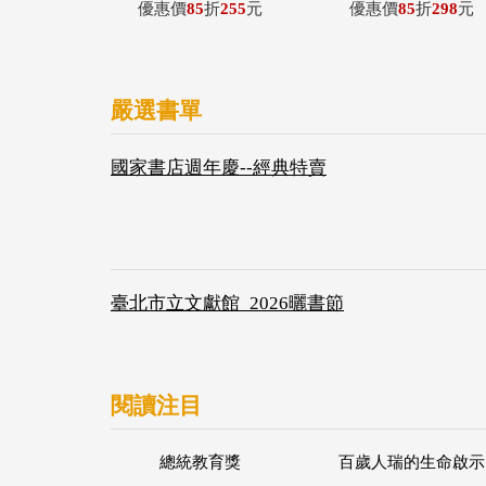
優惠價
85
折
255
元
優惠價
85
折
298
元
嚴選書單
國家書店週年慶--經典特賣
臺北市立文獻館_2026曬書節
閱讀注目
總統教育獎
百歲人瑞的生命啟示