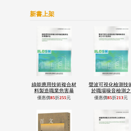
新書上架
綠能應用技術複合材
聲波可視化檢測技
料製造職業危害暴
於職場噪音檢測之
優惠價
85
折
255
元
優惠價
85
折
213
元