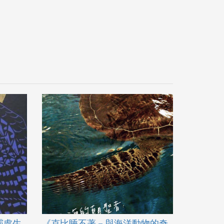
霸處生
《克比睡不著－與海洋動物的奇