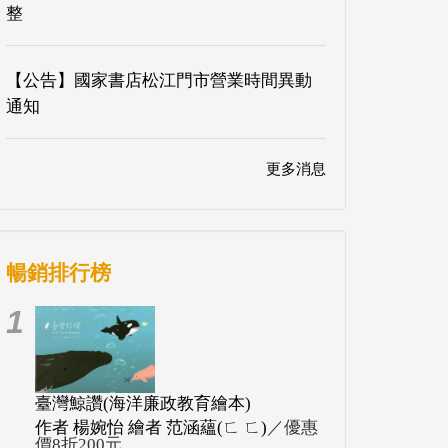
整
【公告】國家書店松江門市營業時間異動
通知
更多消息
暢銷排行榜
1
臺灣鯨讚(海洋廉政教育繪本)
作者 楊婉怡 繪者 范涵蘊(ㄈ ㄈ)
／優惠
價8折200元