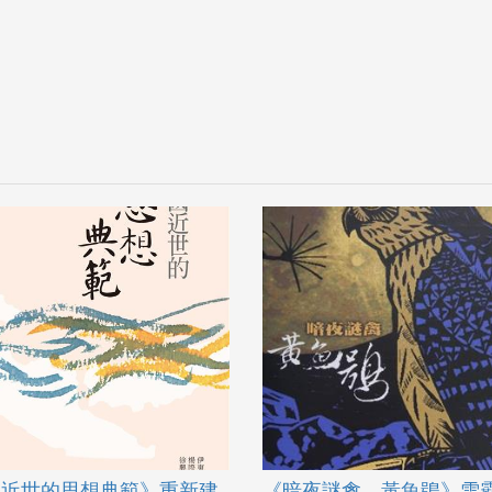
國近世的思想典範》重新建
《暗夜謎禽—黃魚鴞》雪