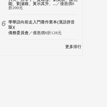
能、劉濬維、黃示其升、...
／優惠價8
折200元
6
學華語向前走入門冊作業本(漢語拼音
版)(
僑務委員會
／優惠價8折128元
更多排行