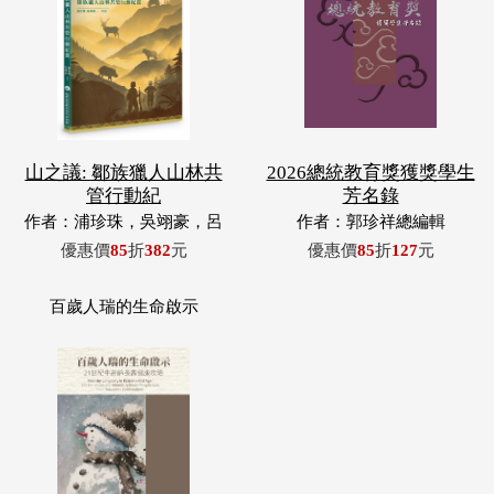
山之議: 鄒族獵人山林共
2026總統教育獎獲獎學生
管行動紀
芳名錄
作者：浦珍珠，吳翊豪，呂
作者：郭珍祥總編輯
翊齊，張惠東，許玉青，王
優惠價
85
折
382
元
優惠價
85
折
127
元
昶欣，蕭冠祐，浦忠成，浦
忠勇
百歲人瑞的生命啟示