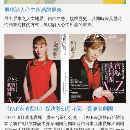
展現詩人心中所感的屏東
展出屏東之人文地景、自然生態、族群歷史，以同時兼具歷時
性語並時性的方式，展現詩人心中所感的屏東。
《PAR表演藝術》探訪夢幻星花園—寶塚歌劇團
2015年8月適逢寶塚二度來台舉行公演，《PAR表演藝術》雜誌
除了將在8月號雜誌中介紹編輯部獨家造訪日本兵庫寶塚大劇場
的第一手採訪內容，並首度發行推出復刻紀念版，重溫二○一三