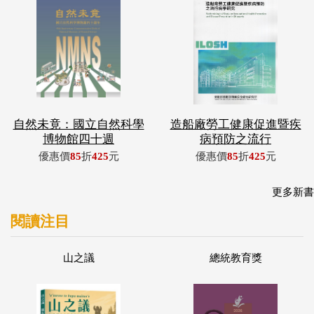
自然未竟：國立自然科學
造船廠勞工健康促進暨疾
博物館四十週
病預防之流行
優惠價
85
折
425
元
優惠價
85
折
425
元
更多新書
閱讀注目
山之議
總統教育獎