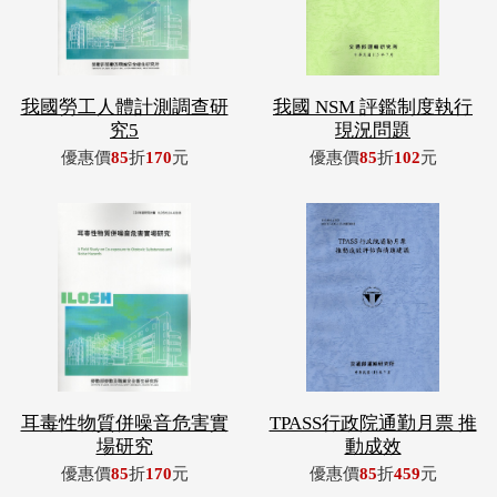
我國勞工人體計測調查研
我國 NSM 評鑑制度執行
究5
現況問題
優惠價
85
折
170
元
優惠價
85
折
102
元
耳毒性物質併噪音危害實
TPASS行政院通勤月票 推
場研究
動成效
優惠價
85
折
170
元
優惠價
85
折
459
元