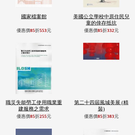
國家檔案館
美國公立學校中原住民兒
童的倖存抵抗
優惠價
85
折
553
元
優惠價
85
折
332
元
職災失能勞工使用職業重
第二十四屆風城美展 (精
建服務之需求
裝)
優惠價
85
折
255
元
優惠價
85
折
383
元