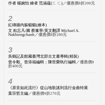
作者 楊婉怡 繪者 范涵蘊(ㄈ ㄈ)
／優惠價8折200元
2
紅磚牆內躲貓貓(繪本)
文 粘忘凡/圖 蔡豫寧/英文翻譯 Michael A.
Nakhiengchanh
／優惠價8折280元
3
吳鶴記及館藏臺灣北部古文書專輯(精裝)
曾令毅、曾添福編輯；陳世榮執行編輯
／優惠價8
折400元
4
《原音如此流行》從山地歌謠到流行金曲特展
葉宗哲主編
／優惠價9折270元