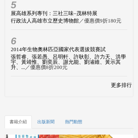
5
展高雄系列專刊：三社三味–茂林特展
行政法人高雄市立歷史博物館
／優惠價9折180元
6
2014年生物奧林匹亞國家代表選拔競賽試
張哲睿、張若愚、呂明軒、許耿彰、許力天、洪學
宇、黃靖惟、劉奕辰、謝允能、劉濬維、黃示其
升、...
／優惠價8折200元
更多排行
書籍介紹
出版新聞
熱門動態