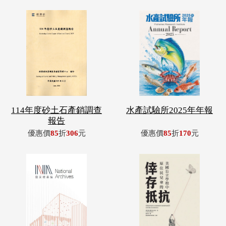
114年度砂土石產銷調查
水產試驗所2025年年報
報告
優惠價
85
折
306
元
優惠價
85
折
170
元