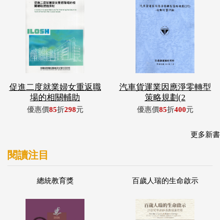
促進二度就業婦女重返職
汽車貨運業因應淨零轉型
場的相關輔助
策略規劃(2
優惠價
85
折
298
元
優惠價
85
折
400
元
更多新書
閱讀注目
總統教育獎
百歲人瑞的生命啟示