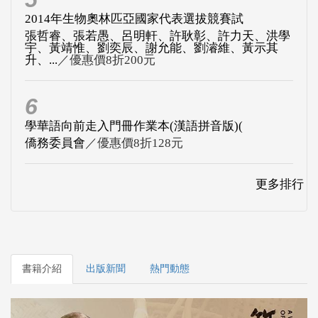
2014年生物奧林匹亞國家代表選拔競賽試
張哲睿、張若愚、呂明軒、許耿彰、許力天、洪學
宇、黃靖惟、劉奕辰、謝允能、劉濬維、黃示其
升、...
／優惠價8折200元
6
學華語向前走入門冊作業本(漢語拼音版)(
僑務委員會
／優惠價8折128元
更多排行
書籍介紹
出版新聞
熱門動態