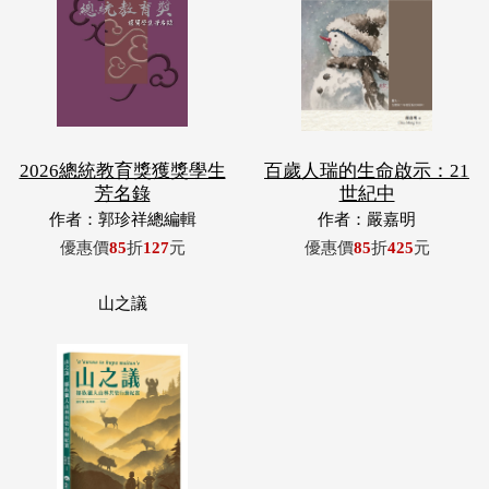
2026總統教育獎獲獎學生
百歲人瑞的生命啟示：21
芳名錄
世紀中
作者：郭珍祥總編輯
作者：嚴嘉明
優惠價
85
折
127
元
優惠價
85
折
425
元
山之議