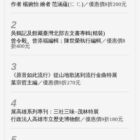
作者 楊婉怡 繪者 范涵蘊(ㄈ ㄈ)
／優惠價8折200元
2
吳鶴記及館藏臺灣北部古文書專輯(精裝)
曾令毅、曾添福編輯；陳世榮執行編輯
／優惠價8
折400元
3
《原音如此流行》從山地歌謠到流行金曲特展
葉宗哲主編
／優惠價9折270元
4
展高雄系列專刊：三社三味–茂林特展
行政法人高雄市立歷史博物館
／優惠價9折180元
5