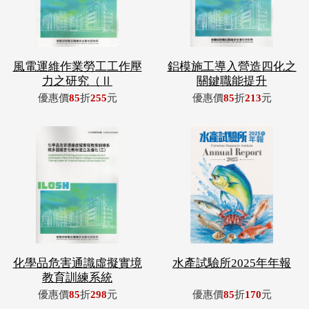
風電運維作業勞工工作壓
鋁模施工導入營造四化之
力之研究（Ⅱ
關鍵職能提升
優惠價
85
折
255
元
優惠價
85
折
213
元
化學品危害通識虛擬實境
水產試驗所2025年年報
教育訓練系統
優惠價
85
折
298
元
優惠價
85
折
170
元