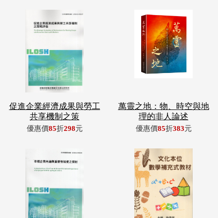
促進企業經濟成果與勞工
萬靈之地：物、時空與地
共享機制之策
理的非人論述
優惠價
85
折
298
元
優惠價
85
折
383
元