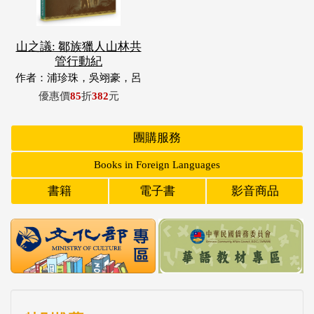
山之議: 鄒族獵人山林共
管行動紀
作者：浦珍珠，吳翊豪，呂
翊齊，張惠東，許玉青，王
優惠價
85
折
382
元
昶欣，蕭冠祐，浦忠成，浦
忠勇
團購服務
Books in Foreign Languages
書籍
電子書
影音商品