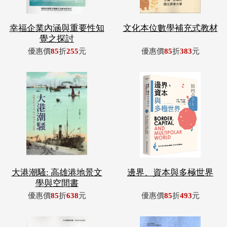
幸福企業內涵與重要性知
文化本位數學補充式教材
覺之探討
優惠價
85
折
255
元
優惠價
85
折
383
元
大港潮騷: 高雄港地景文
邊界、資本與多極世界
學與空間書
優惠價
85
折
638
元
優惠價
85
折
493
元