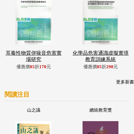
耳毒性物質併噪音危害實
化學品危害通識虛擬實境
場研究
教育訓練系統
優惠價
85
折
170
元
優惠價
85
折
298
元
更多新書
閱讀注目
山之議
總統教育獎