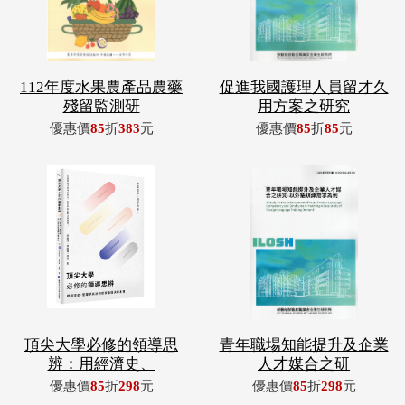
112年度水果農產品農藥
促進我國護理人員留才久
殘留監測研
用方案之研究
優惠價
85
折
383
元
優惠價
85
折
85
元
頂尖大學必修的領導思
青年職場知能提升及企業
辨：用經濟史、
人才媒合之研
優惠價
85
折
298
元
優惠價
85
折
298
元