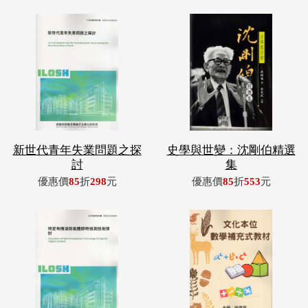
新世代青年失業問題之探
史學與世變：沈剛伯精選
討
集
優惠價
85
折
298
元
優惠價
85
折
553
元