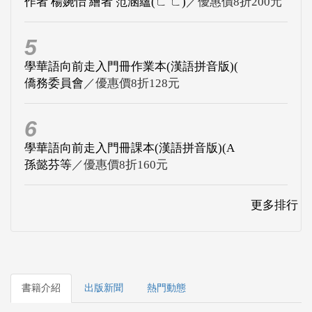
作者 楊婉怡 繪者 范涵蘊(ㄈ ㄈ)
／優惠價8折200元
5
學華語向前走入門冊作業本(漢語拼音版)(
僑務委員會
／優惠價8折128元
6
學華語向前走入門冊課本(漢語拼音版)(A
孫懿芬等
／優惠價8折160元
更多排行
書籍介紹
出版新聞
熱門動態