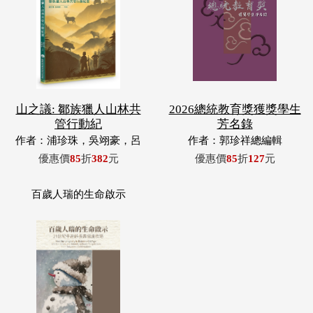
山之議: 鄒族獵人山林共
2026總統教育獎獲獎學生
管行動紀
芳名錄
作者：浦珍珠，吳翊豪，呂
作者：郭珍祥總編輯
翊齊，張惠東，許玉青，王
優惠價
85
折
382
元
優惠價
85
折
127
元
昶欣，蕭冠祐，浦忠成，浦
忠勇
百歲人瑞的生命啟示