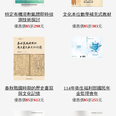
特定有機溶劑氣體即時偵
文化本位數學補充式教材
測技術探討
優惠價
85
折
298
元
優惠價
85
折
383
元
春秋戰國時期的歷史書寫
114年衛生福利部國民年
與文化記憶
金監理會年
優惠價
85
折
612
元
優惠價
85
折
255
元