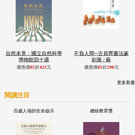
自然未竟：國立自然科學
不負人間─古員齊書法篆
博物館四十週
刻展 / 藝
優惠價
85
折
425
元
優惠價
85
折
298
元
更多新書
閱讀注目
百歲人瑞的生命啟示
總統教育獎