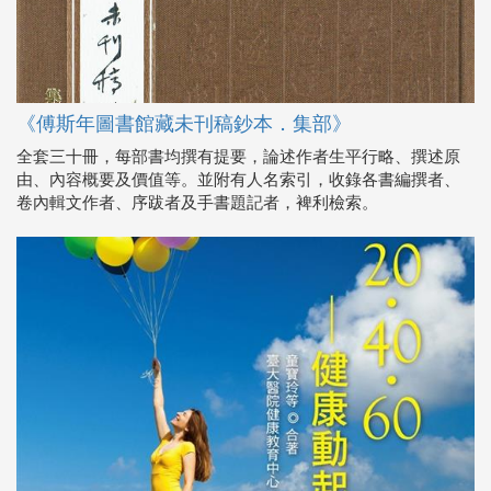
《傅斯年圖書館藏未刊稿鈔本．集部》
全套三十冊，每部書均撰有提要，論述作者生平行略、撰述原
由、內容概要及價值等。並附有人名索引，收錄各書編撰者、
卷內輯文作者、序跋者及手書題記者，裨利檢索。