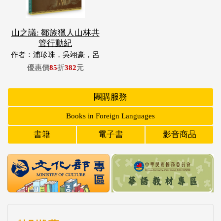
山之議: 鄒族獵人山林共
管行動紀
作者：浦珍珠，吳翊豪，呂
翊齊，張惠東，許玉青，王
優惠價
85
折
382
元
昶欣，蕭冠祐，浦忠成，浦
忠勇
團購服務
Books in Foreign Languages
書籍
電子書
影音商品