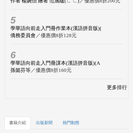
作者 楊婉怡 繪者 范涵蘊(ㄈ ㄈ)
／優惠價8折200元
5
學華語向前走入門冊作業本(漢語拼音版)(
僑務委員會
／優惠價8折128元
6
學華語向前走入門冊課本(漢語拼音版)(A
孫懿芬等
／優惠價8折160元
更多排行
書籍介紹
出版新聞
熱門動態