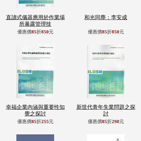
直讀式儀器應用於作業場
和光同塵：李安成
所暴露管理技
優惠價
85
折
850
元
優惠價
85
折
850
元
幸福企業內涵與重要性知
新世代青年失業問題之探
覺之探討
討
優惠價
85
折
255
元
優惠價
85
折
298
元