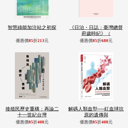
智慧綠能加注站之初探
《日治・日誌：臺灣總督
府歲時紀》（
優惠價
85
折
213
元
優惠價
85
折
680
元
後殖民歷史重構：再論二
解碼人類血型──紅血球抗
十一世紀台灣
原的遺傳與
優惠價
85
折
408
元
優惠價
85
折
408
元