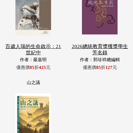
百歲人瑞的生命啟示：21
2026總統教育獎獲獎學生
世紀中
芳名錄
作者：嚴嘉明
作者：郭珍祥總編輯
優惠價
85
折
425
元
優惠價
85
折
127
元
山之議