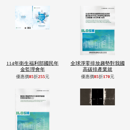
114年衛生福利部國民年
全球淨零排放趨勢對我國
金監理會年
高碳排產業就
優惠價
85
折
255
元
優惠價
85
折
170
元