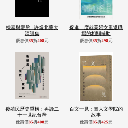
機器與愛慾 : 許煜北藝大
促進二度就業婦女重返職
演講集
場的相關輔助
優惠價
85
折
408
元
優惠價
85
折
298
元
後殖民歷史重構：再論二
百文一見：臺大文學院的
十一世紀台灣
故事
優惠價
85
折
408
元
優惠價
85
折
425
元