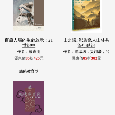
百歲人瑞的生命啟示：21
山之議: 鄒族獵人山林共
世紀中
管行動紀
作者：嚴嘉明
作者：浦珍珠，吳翊豪，呂
翊齊，張惠東，許玉青，王
優惠價
85
折
425
元
優惠價
85
折
382
元
昶欣，蕭冠祐，浦忠成，浦
忠勇
總統教育獎