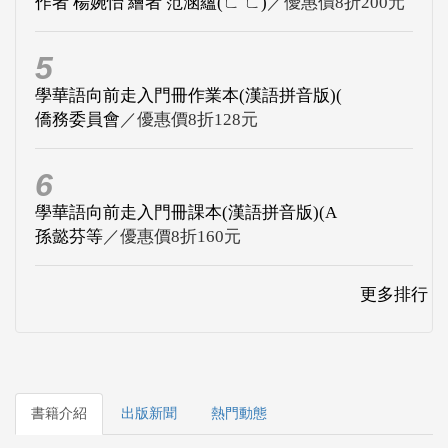
作者 楊婉怡 繪者 范涵蘊(ㄈ ㄈ)
／優惠價8折200元
5
學華語向前走入門冊作業本(漢語拼音版)(
僑務委員會
／優惠價8折128元
6
學華語向前走入門冊課本(漢語拼音版)(A
孫懿芬等
／優惠價8折160元
更多排行
書籍介紹
出版新聞
熱門動態