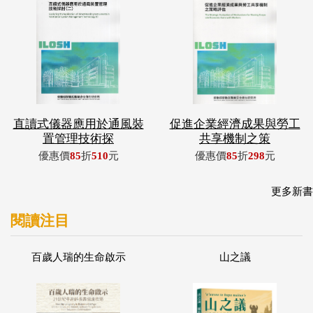
直讀式儀器應用於通風裝
促進企業經濟成果與勞工
置管理技術探
共享機制之策
優惠價
85
折
510
元
優惠價
85
折
298
元
更多新書
閱讀注目
百歲人瑞的生命啟示
山之議