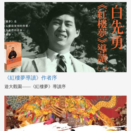
《紅樓夢導讀》作者序
遊大觀園――《紅樓夢》導讀序