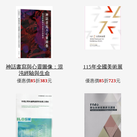
神話書寫與心靈圖像：混
115年全國美術展
沌經驗與生命
優惠價
85
折
383
元
優惠價
85
折
723
元