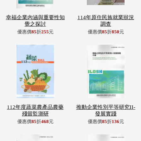
幸福企業內涵與重要性知
114年原住民族就業狀況
覺之探討
調查
優惠價
85
折
255
元
優惠價
85
折
850
元
112年度蔬菜農產品農藥
推動企業性別平等研究II-
殘留監測研
發展實踐
優惠價
85
折
468
元
優惠價
85
折
136
元