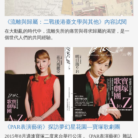
《流離與歸屬：二戰後港臺文學與其他》內容試閱
在大動亂的時代中，流離失所的痛苦與尋求歸屬的渴望，是一
個世代人們的共同經驗。
《PAR表演藝術》探訪夢幻星花園—寶塚歌劇團
2015年8月適逢寶塚二度來台舉行公演，《PAR表演藝術》雜誌