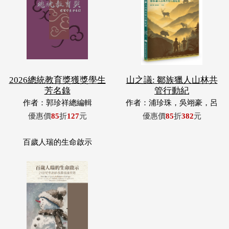
2026總統教育獎獲獎學生
山之議: 鄒族獵人山林共
芳名錄
管行動紀
作者：郭珍祥總編輯
作者：浦珍珠，吳翊豪，呂
翊齊，張惠東，許玉青，王
優惠價
85
折
127
元
優惠價
85
折
382
元
昶欣，蕭冠祐，浦忠成，浦
忠勇
百歲人瑞的生命啟示