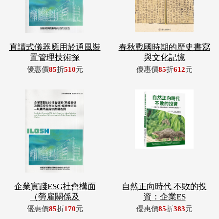
直讀式儀器應用於通風裝
春秋戰國時期的歷史書寫
置管理技術探
與文化記憶
優惠價
85
折
510
元
優惠價
85
折
612
元
企業實踐ESG社會構面
自然正向時代 不敗的投
（勞雇關係及
資：企業ES
優惠價
85
折
170
元
優惠價
85
折
383
元