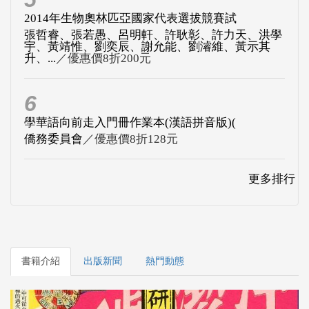
2014年生物奧林匹亞國家代表選拔競賽試
張哲睿、張若愚、呂明軒、許耿彰、許力天、洪學
宇、黃靖惟、劉奕辰、謝允能、劉濬維、黃示其
升、...
／優惠價8折200元
6
學華語向前走入門冊作業本(漢語拼音版)(
僑務委員會
／優惠價8折128元
更多排行
書籍介紹
出版新聞
熱門動態