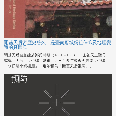
開基天后宮歷史悠久，是臺南府城媽祖信仰及地理變
遷的具體見
開基天后宮創建於鄭氏時期（1661－1683），主祀天上聖母，
或稱「天后」，俗稱「媽祖」。三百多年來香火鼎盛，俗稱
「水仔尾小媽祖廟」，近年稱為「開基天后祖廟」。