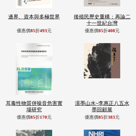
邊界、資本與多極世界
後殖民歷史重構：再論二
十一世紀台灣
優惠價
85
折
493
元
優惠價
85
折
408
元
耳毒性物質併噪音危害實
濡墨山水~李惠正八五水
場研究
墨回顧展
優惠價
85
折
170
元
優惠價
85
折
383
元