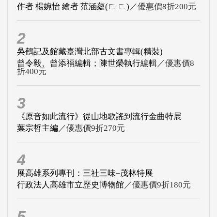
作者 楊婉怡 繪者 范涵蘊(ㄈ ㄈ)
／優惠價8折200元
2
吳鶴記及館藏臺灣北部古文書專輯(精裝)
曾令毅、曾添福編輯；陳世榮執行編輯
／優惠價8
折400元
3
《原音如此流行》從山地歌謠到流行金曲特展
葉宗哲主編
／優惠價9折270元
4
展高雄系列專刊：三社三味–茂林特展
行政法人高雄市立歷史博物館
／優惠價9折180元
5