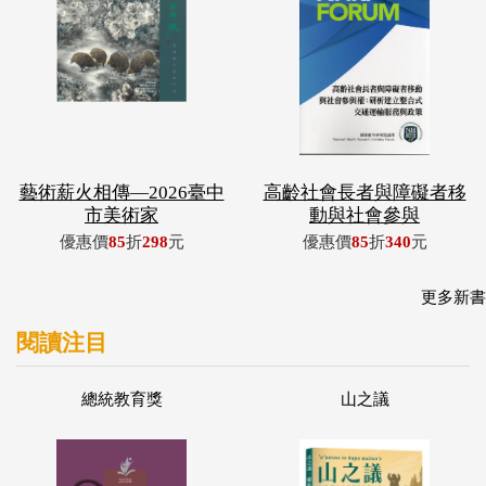
藝術薪火相傳—2026臺中
高齡社會長者與障礙者移
市美術家
動與社會參與
優惠價
85
折
298
元
優惠價
85
折
340
元
更多新書
閱讀注目
總統教育獎
山之議