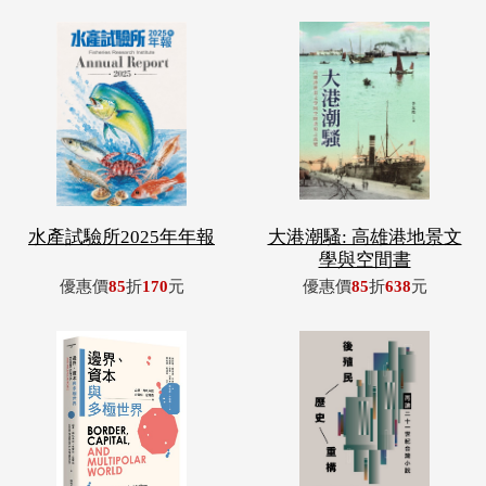
水產試驗所2025年年報
大港潮騷: 高雄港地景文
學與空間書
優惠價
85
折
170
元
優惠價
85
折
638
元