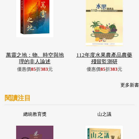
萬靈之地：物、時空與地
112年度水果農產品農藥
理的非人論述
殘留監測研
優惠價
85
折
383
元
優惠價
85
折
383
元
更多新書
閱讀注目
總統教育獎
山之議