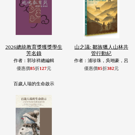
2026總統教育獎獲獎學生
山之議: 鄒族獵人山林共
芳名錄
管行動紀
作者：郭珍祥總編輯
作者：浦珍珠，吳翊豪，呂
翊齊，張惠東，許玉青，王
優惠價
85
折
127
元
優惠價
85
折
382
元
昶欣，蕭冠祐，浦忠成，浦
忠勇
百歲人瑞的生命啟示