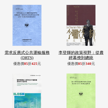
需求反應式公共運輸服務
李登輝的政策視野：從農
(DRTS)
經幕僚到總統
優惠價
85
折
425
元
優惠價
85
折
340
元