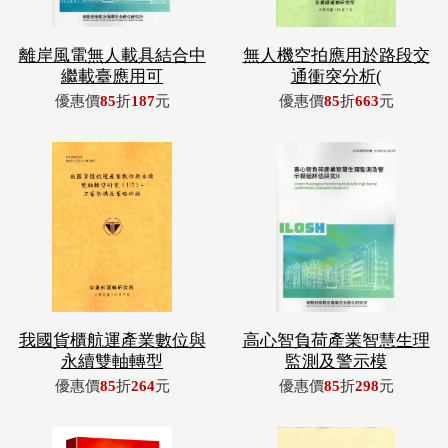
離岸風電無人載具結合中
無人機空拍應用於路段交
繼載臺應用可
通衝突分析(
優惠價
85
折
187
元
優惠價
85
折
663
元
我國貨櫃航運產業數位與
高心智負荷產業智慧生理
永續雙軸轉型
監測及警示模
優惠價
85
折
264
元
優惠價
85
折
298
元