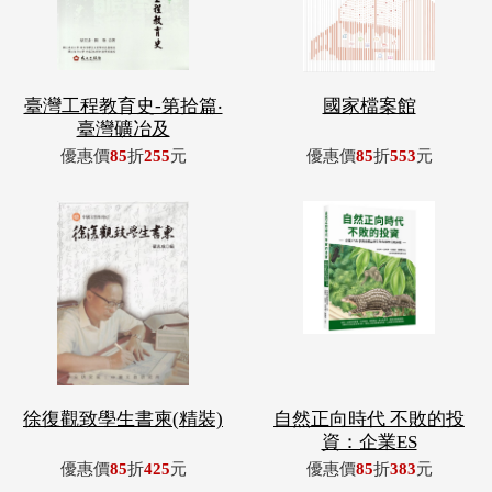
臺灣工程教育史-第拾篇‧
國家檔案館
臺灣礦冶及
優惠價
85
折
255
元
優惠價
85
折
553
元
徐復觀致學生書柬(精裝)
自然正向時代 不敗的投
資：企業ES
優惠價
85
折
425
元
優惠價
85
折
383
元