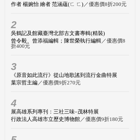
作者 楊婉怡 繪者 范涵蘊(ㄈ ㄈ)
／優惠價8折200元
2
吳鶴記及館藏臺灣北部古文書專輯(精裝)
曾令毅、曾添福編輯；陳世榮執行編輯
／優惠價8
折400元
3
《原音如此流行》從山地歌謠到流行金曲特展
葉宗哲主編
／優惠價9折270元
4
展高雄系列專刊：三社三味–茂林特展
行政法人高雄市立歷史博物館
／優惠價9折180元
5