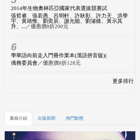
2014年生物奧林匹亞國家代表選拔競賽試
張哲睿、張若愚、呂明軒、許耿彰、許力天、洪學
宇、黃靖惟、劉奕辰、謝允能、劉濬維、黃示其
升、...
／優惠價8折200元
6
學華語向前走入門冊作業本(漢語拼音版)(
僑務委員會
／優惠價8折128元
更多排行
書籍介紹
出版新聞
熱門動態