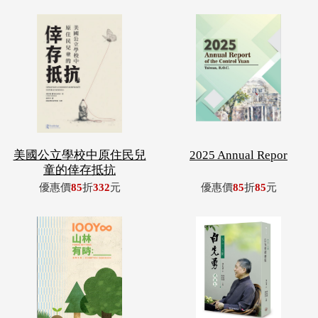
美國公立學校中原住民兒
2025 Annual Repor
童的倖存抵抗
優惠價
85
折
332
元
優惠價
85
折
85
元