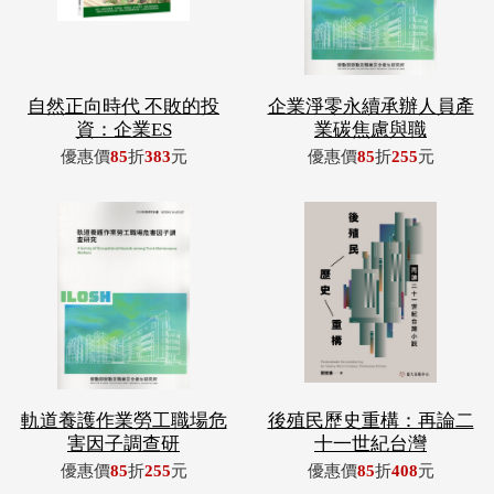
自然正向時代 不敗的投
企業淨零永續承辦人員產
資：企業ES
業碳焦慮與職
優惠價
85
折
383
元
優惠價
85
折
255
元
軌道養護作業勞工職場危
後殖民歷史重構：再論二
害因子調查研
十一世紀台灣
優惠價
85
折
255
元
優惠價
85
折
408
元