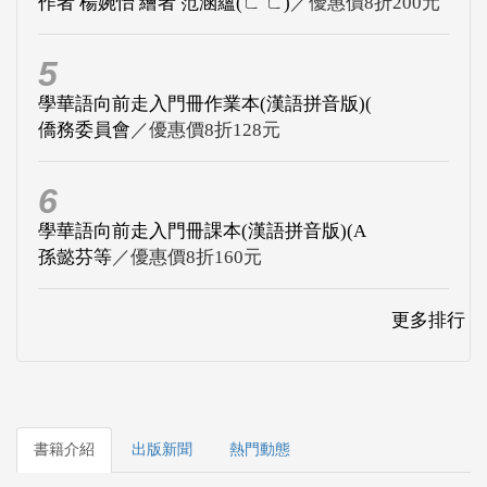
作者 楊婉怡 繪者 范涵蘊(ㄈ ㄈ)
／優惠價8折200元
5
學華語向前走入門冊作業本(漢語拼音版)(
僑務委員會
／優惠價8折128元
6
學華語向前走入門冊課本(漢語拼音版)(A
孫懿芬等
／優惠價8折160元
更多排行
書籍介紹
出版新聞
熱門動態