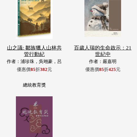
山之議: 鄒族獵人山林共
百歲人瑞的生命啟示：21
管行動紀
世紀中
作者：浦珍珠，吳翊豪，呂
作者：嚴嘉明
翊齊，張惠東，許玉青，王
優惠價
85
折
382
元
優惠價
85
折
425
元
昶欣，蕭冠祐，浦忠成，浦
忠勇
總統教育獎