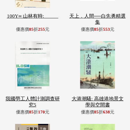
100Y∞ 山林有時: _____
天上．人間──白先勇精選
集
優惠價
85
折
255
元
優惠價
85
折
553
元
我國勞工人體計測調查研
大港潮騷: 高雄港地景文
究5
學與空間書
優惠價
85
折
170
元
優惠價
85
折
638
元