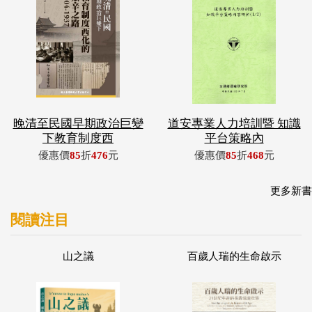
晚清至民國早期政治巨變
道安專業人力培訓暨 知識
下教育制度西
平台策略內
優惠價
85
折
476
元
優惠價
85
折
468
元
更多新書
閱讀注目
山之議
百歲人瑞的生命啟示