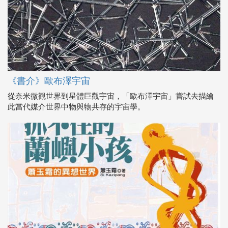
《書介》歐布澤宇宙
從奈米微觀世界到星體巨觀宇宙，「歐布澤宇宙」嘗試去描繪
此當代媒介世界中物與物共存的宇宙學。