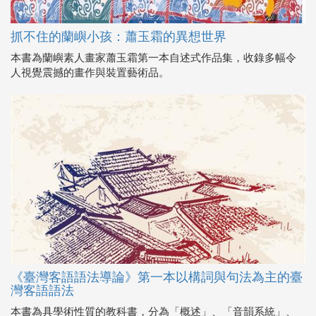
抓不住的蘭嶼小孩：蕭玉霜的異想世界
本書為蘭嶼素人畫家蕭玉霜第一本自述式作品集，收錄多幅令
人視覺震撼的畫作與裝置藝術品。
《臺灣客語語法導論》第一本以構詞與句法為主的臺
灣客語語法
本書為具學術性質的教科書，分為「概述」、「音韻系統」、