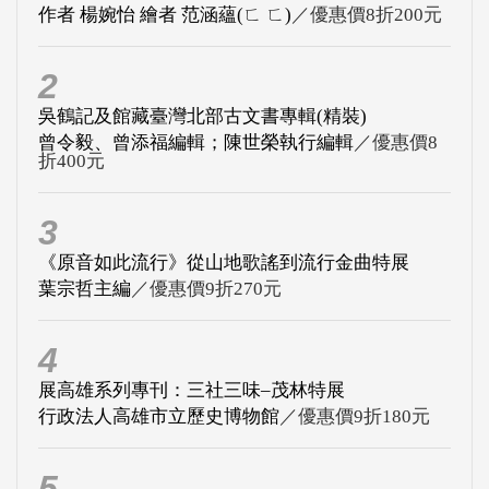
作者 楊婉怡 繪者 范涵蘊(ㄈ ㄈ)
／優惠價8折200元
2
吳鶴記及館藏臺灣北部古文書專輯(精裝)
曾令毅、曾添福編輯；陳世榮執行編輯
／優惠價8
折400元
3
《原音如此流行》從山地歌謠到流行金曲特展
葉宗哲主編
／優惠價9折270元
4
展高雄系列專刊：三社三味–茂林特展
行政法人高雄市立歷史博物館
／優惠價9折180元
5