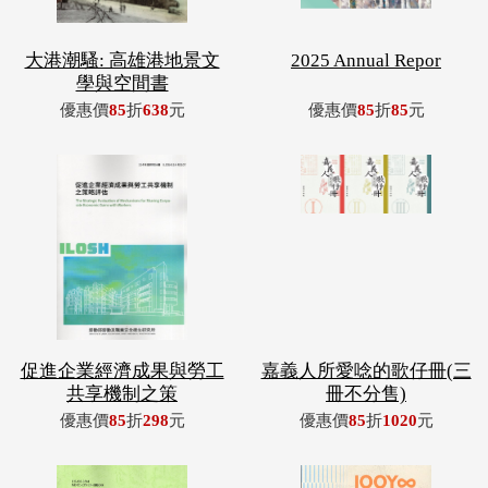
大港潮騷: 高雄港地景文
2025 Annual Repor
學與空間書
優惠價
85
折
638
元
優惠價
85
折
85
元
促進企業經濟成果與勞工
嘉義人所愛唸的歌仔冊(三
共享機制之策
冊不分售)
優惠價
85
折
298
元
優惠價
85
折
1020
元