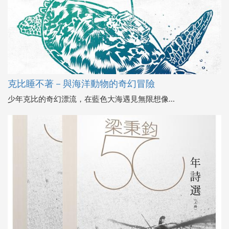
克比睡不著－與海洋動物的奇幻冒險
少年克比的奇幻漂流，在藍色大海遇見無限想像...