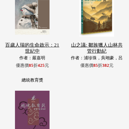
百歲人瑞的生命啟示：21
山之議: 鄒族獵人山林共
世紀中
管行動紀
作者：嚴嘉明
作者：浦珍珠，吳翊豪，呂
翊齊，張惠東，許玉青，王
優惠價
85
折
425
元
優惠價
85
折
382
元
昶欣，蕭冠祐，浦忠成，浦
忠勇
總統教育獎