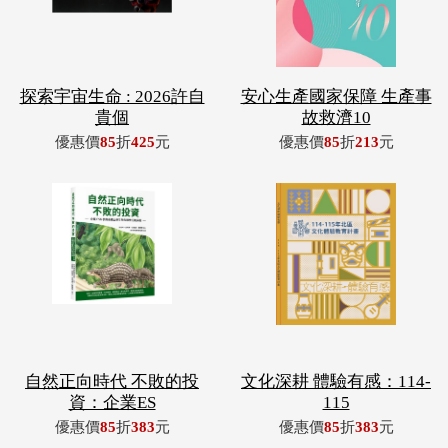
探索宇宙生命 : 2026許自
安心生產國家保障 生產事
貴個
故救濟10
優惠價
85
折
425
元
優惠價
85
折
213
元
自然正向時代 不敗的投
文化深耕 體驗有感：114-
資：企業ES
115
優惠價
85
折
383
元
優惠價
85
折
383
元