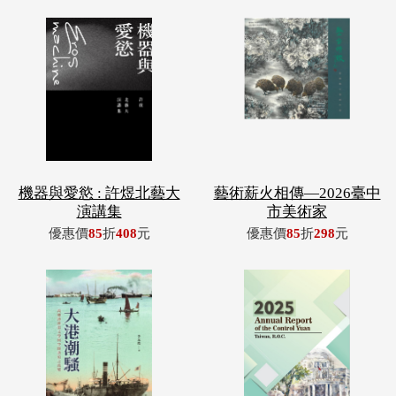
機器與愛慾 : 許煜北藝大
藝術薪火相傳—2026臺中
演講集
市美術家
優惠價
85
折
408
元
優惠價
85
折
298
元