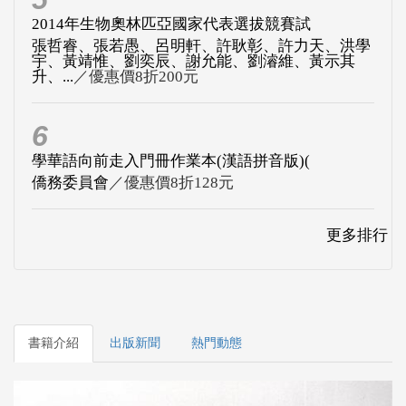
2014年生物奧林匹亞國家代表選拔競賽試
張哲睿、張若愚、呂明軒、許耿彰、許力天、洪學
宇、黃靖惟、劉奕辰、謝允能、劉濬維、黃示其
升、...
／優惠價8折200元
6
學華語向前走入門冊作業本(漢語拼音版)(
僑務委員會
／優惠價8折128元
更多排行
書籍介紹
出版新聞
熱門動態