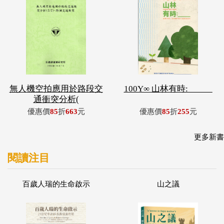
無人機空拍應用於路段交
100Y∞ 山林有時: _____
通衝突分析(
優惠價
85
折
663
元
優惠價
85
折
255
元
更多新書
閱讀注目
百歲人瑞的生命啟示
山之議