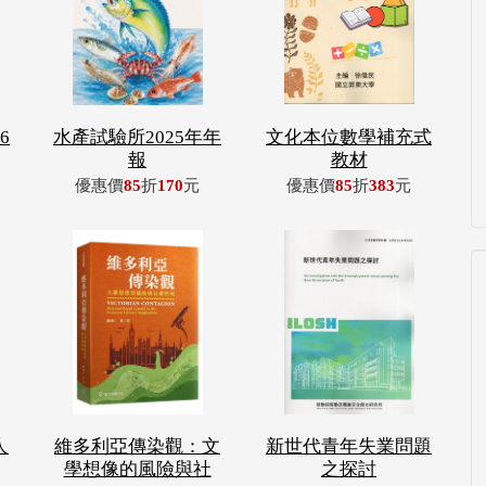
6
水產試驗所2025年年
文化本位數學補充式
報
教材
優惠價
85
折
170
元
優惠價
85
折
383
元
人
維多利亞傳染觀：文
新世代青年失業問題
學想像的風險與社
之探討