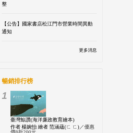
整
【公告】國家書店松江門市營業時間異動
通知
更多消息
暢銷排行榜
1
臺灣鯨讚(海洋廉政教育繪本)
作者 楊婉怡 繪者 范涵蘊(ㄈ ㄈ)
／優惠
價8折200元