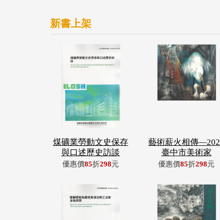
新書上架
煤礦業勞動文史保存
藝術薪火相傳—202
與口述歷史訪談
臺中市美術家
優惠價
85
折
298
元
優惠價
85
折
298
元