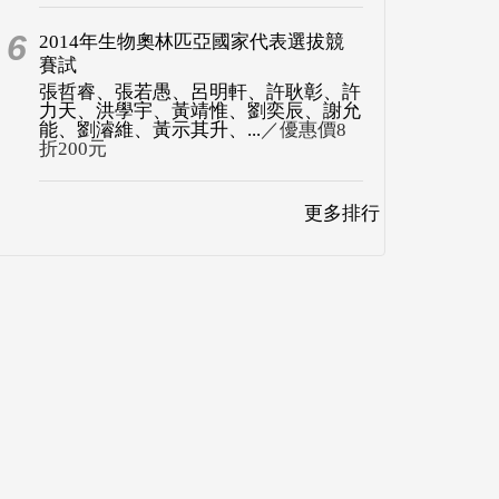
6
2014年生物奧林匹亞國家代表選拔競
賽試
張哲睿、張若愚、呂明軒、許耿彰、許
力天、洪學宇、黃靖惟、劉奕辰、謝允
能、劉濬維、黃示其升、...
／優惠價8
折200元
更多排行