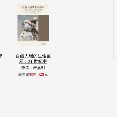
獎
百歲人瑞的生命啟
示：21 世紀中
作者：嚴嘉明
優惠價
85
折
425
元