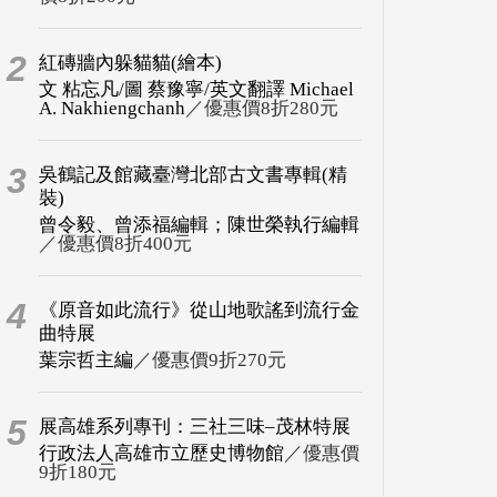
2
紅磚牆內躲貓貓(繪本)
文 粘忘凡/圖 蔡豫寧/英文翻譯 Michael
A. Nakhiengchanh
／優惠價8折280元
3
吳鶴記及館藏臺灣北部古文書專輯(精
裝)
曾令毅、曾添福編輯；陳世榮執行編輯
／優惠價8折400元
4
《原音如此流行》從山地歌謠到流行金
曲特展
葉宗哲主編
／優惠價9折270元
5
展高雄系列專刊：三社三味–茂林特展
行政法人高雄市立歷史博物館
／優惠價
9折180元