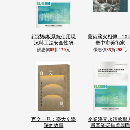
鋁製模板系統使用現
藝術薪火相傳—202
況與工法安全性研
臺中市美術家
優惠價
85
折
170
元
優惠價
85
折
298
元
百文一見：臺大文學
企業淨零永續承辦
院的故事
員產業碳焦慮與職