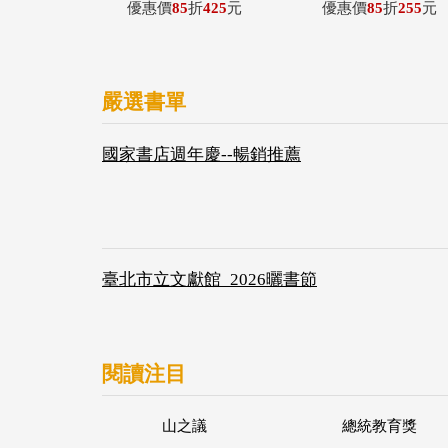
優惠價
85
折
425
元
優惠價
85
折
255
元
嚴選書單
國家書店週年慶--暢銷推薦
臺北市立文獻館_2026曬書節
閱讀注目
山之議
總統教育獎