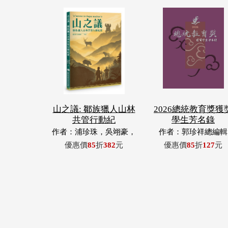
山之議: 鄒族獵人山林
2026總統教育獎獲
共管行動紀
學生芳名錄
作者：浦珍珠，吳翊豪，
作者：郭珍祥總編輯
呂翊齊，張惠東，許玉
優惠價
85
折
382
元
優惠價
85
折
127
元
青，王昶欣，蕭冠祐，浦
忠成，浦忠勇