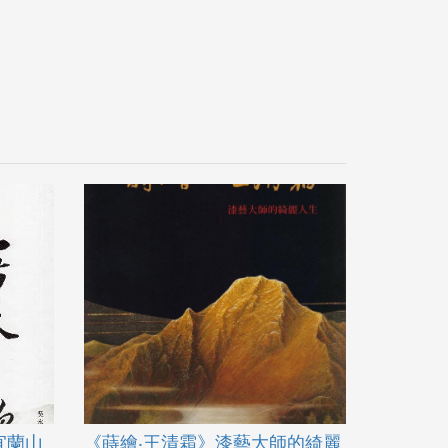
宜蘭山
《蒔繪‧王清霜》漆藝大師的綺麗