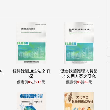
6
智慧綠能加注站之初
促進我國護理人員留
探
才久用方案之研究
優惠價
85
折
213
元
優惠價
85
折
85
元