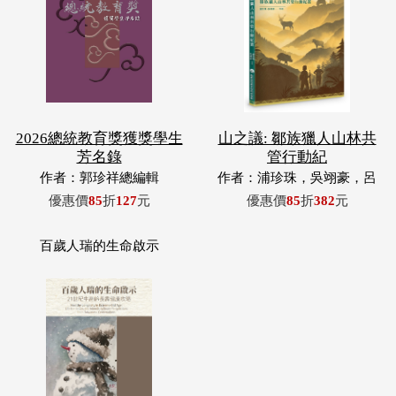
2026總統教育獎獲獎學生
山之議: 鄒族獵人山林共
芳名錄
管行動紀
作者：郭珍祥總編輯
作者：浦珍珠，吳翊豪，呂
翊齊，張惠東，許玉青，王
優惠價
85
折
127
元
優惠價
85
折
382
元
昶欣，蕭冠祐，浦忠成，浦
忠勇
百歲人瑞的生命啟示