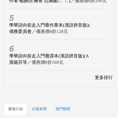
作者 楊婉怡 繪者 范涵蘊(ㄈ ㄈ)
／優惠價8折200元
5
學華語向前走入門冊作業本(漢語拼音版)(
僑務委員會
／優惠價8折128元
6
學華語向前走入門冊課本(漢語拼音版)(A
孫懿芬等
／優惠價8折160元
更多排行
書籍介紹
出版新聞
熱門動態