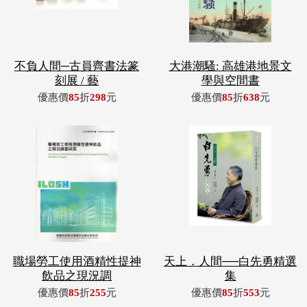
不負人間─古員齊書法篆
大港潮騷: 高雄港地景文
刻展 / 藝
學與空間書
優惠價
85
折
298
元
優惠價
85
折
638
元
職場勞工使用酒精性提神
天上．人間──白先勇精選
飲品之現況調
集
優惠價
85
折
255
元
優惠價
85
折
553
元