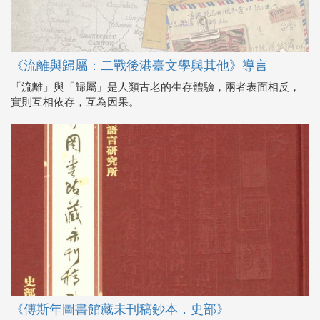
《流離與歸屬：二戰後港臺文學與其他》導言
「流離」與「歸屬」是人類古老的生存體驗，兩者表面相反，
實則互相依存，互為因果。
《傅斯年圖書館藏未刊稿鈔本．史部》