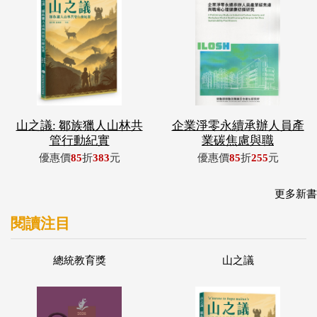
山之議: 鄒族獵人山林共
企業淨零永續承辦人員產
管行動紀實
業碳焦慮與職
優惠價
85
折
383
元
優惠價
85
折
255
元
更多新書
閱讀注目
總統教育獎
山之議