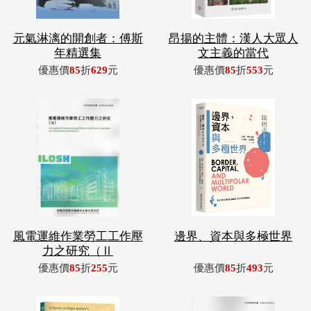
元氣淋漓的開創者：傅斯
昂揚的主體：漢人大眾人
年精選集
文主義的當代
優惠價
85
折
629
元
優惠價
85
折
553
元
風電運維作業勞工工作壓
邊界、資本與多極世界
力之研究（Ⅱ
優惠價
85
折
255
元
優惠價
85
折
493
元