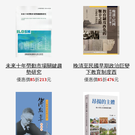
未來十年勞動市場關鍵趨
晚清至民國早期政治巨變
勢研究
下教育制度西
優惠價
85
折
213
元
優惠價
85
折
476
元