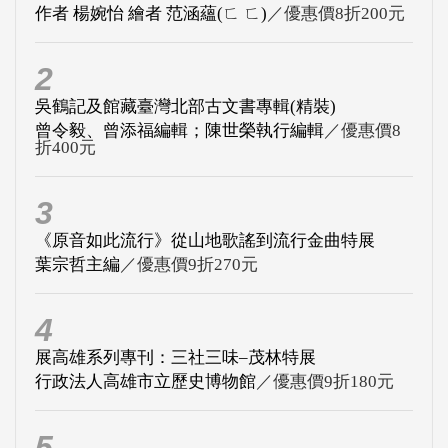
作者 楊婉怡 繪者 范涵蘊(ㄈ ㄈ)
／優惠價8折200元
2
吳鶴記及館藏臺灣北部古文書專輯(精裝)
曾令毅、曾添福編輯；陳世榮執行編輯
／優惠價8
折400元
3
《原音如此流行》從山地歌謠到流行金曲特展
葉宗哲主編
／優惠價9折270元
4
展高雄系列專刊：三社三味–茂林特展
行政法人高雄市立歷史博物館
／優惠價9折180元
5