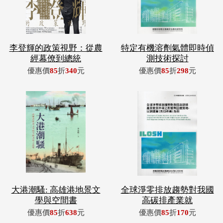
李登輝的政策視野：從農
特定有機溶劑氣體即時偵
經幕僚到總統
測技術探討
優惠價
85
折
340
元
優惠價
85
折
298
元
大港潮騷: 高雄港地景文
全球淨零排放趨勢對我國
學與空間書
高碳排產業就
優惠價
85
折
638
元
優惠價
85
折
170
元