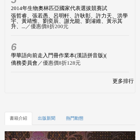
2014年生物奧林匹亞國家代表選拔競賽試
張哲睿、張若愚、呂明軒、許耿彰、許力天、洪學
宇、黃靖惟、劉奕辰、謝允能、劉濬維、黃示其
升、...
／優惠價8折200元
6
學華語向前走入門冊作業本(漢語拼音版)(
僑務委員會
／優惠價8折128元
更多排行
書籍介紹
出版新聞
熱門動態