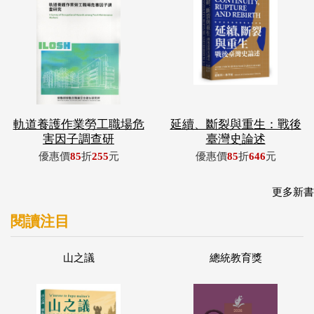
軌道養護作業勞工職場危
延續、斷裂與重生：戰後
害因子調查研
臺灣史論述
優惠價
85
折
255
元
優惠價
85
折
646
元
更多新書
閱讀注目
山之議
總統教育獎