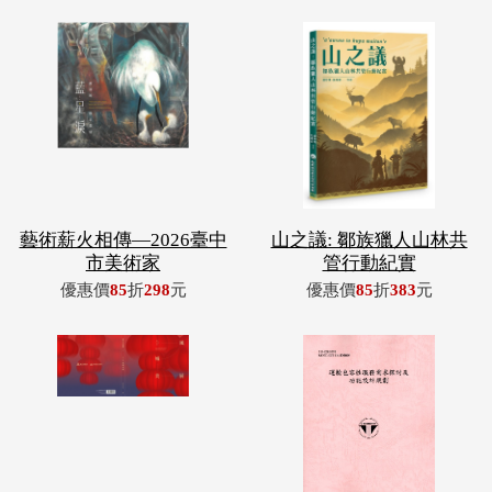
藝術薪火相傳—2026臺中
山之議: 鄒族獵人山林共
市美術家
管行動紀實
優惠價
85
折
298
元
優惠價
85
折
383
元