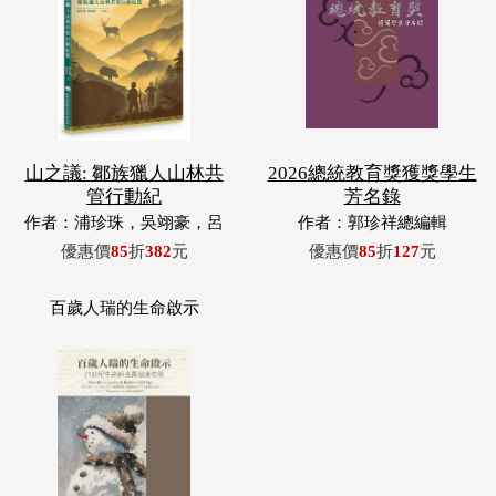
山之議: 鄒族獵人山林共
2026總統教育獎獲獎學生
管行動紀
芳名錄
作者：浦珍珠，吳翊豪，呂
作者：郭珍祥總編輯
翊齊，張惠東，許玉青，王
優惠價
85
折
382
元
優惠價
85
折
127
元
昶欣，蕭冠祐，浦忠成，浦
忠勇
百歲人瑞的生命啟示