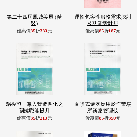
第二十四屆風城美展 (精
運輸包容性服務需求探討
裝)
及功能設計規
優惠價
85
折
383
元
優惠價
85
折
187
元
鋁模施工導入營造四化之
直讀式儀器應用於作業場
關鍵職能提升
所暴露管理技
優惠價
85
折
213
元
優惠價
85
折
850
元