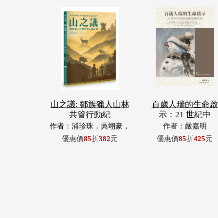
山之議: 鄒族獵人山林
百歲人瑞的生命啟
共管行動紀
示：21 世紀中
作者：浦珍珠，吳翊豪，
作者：嚴嘉明
呂翊齊，張惠東，許玉
優惠價
85
折
382
元
優惠價
85
折
425
元
青，王昶欣，蕭冠祐，浦
忠成，浦忠勇