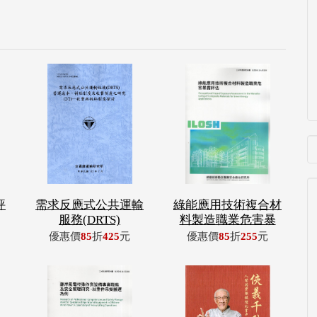
評
需求反應式公共運輸
綠能應用技術複合材
服務(DRTS)
料製造職業危害暴
優惠價
85
折
425
元
優惠價
85
折
255
元