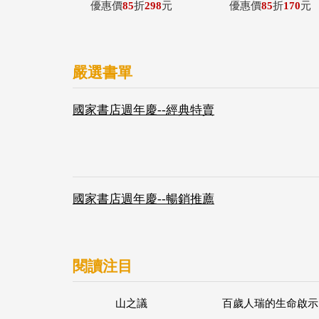
優惠價
85
折
298
元
優惠價
85
折
170
元
嚴選書單
國家書店週年慶--經典特賣
國家書店週年慶--暢銷推薦
閱讀注目
山之議
百歲人瑞的生命啟示