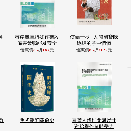
與
離岸風電特殊作業設
俠義千秋─人間國寶陳
備專業職能及安全
錫煌的掌中情懷
優惠價
85
折
187
元
優惠價
85
折
2125
元
許
明初朝鮮關係史
臺灣人體椎間盤尺寸
對抬舉作業時受力