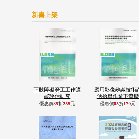
新書上架
下肢障礙勞工工作適
應用影像辨識技術
能評估研究
估抬舉作業下背腰
優惠價
85
折
255
元
優惠價
85
折
170
元