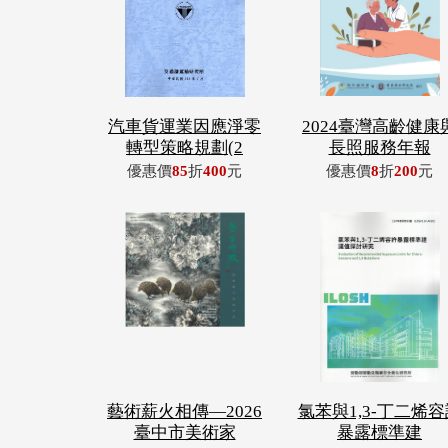
汽車貨運業因應淨零
2024臺灣高齡健康
轉型策略規劃(2
長照服務年報
優惠價
85
折
400
元
優惠價
8
折
200
元
藝術薪火相傳—2026
氯苯與1,3-丁二烯容
臺中市美術家
暴露標準建