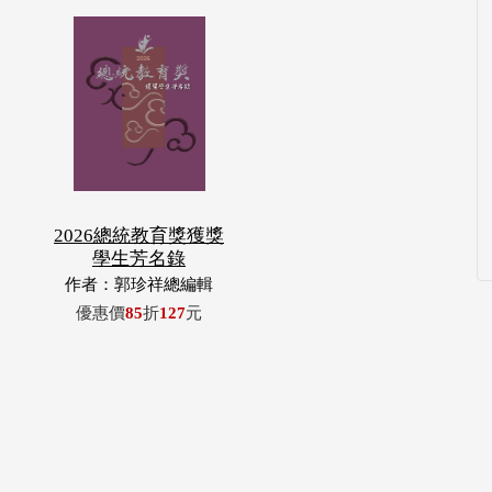
2026總統教育獎獲獎
學生芳名錄
作者：郭珍祥總編輯
優惠價
85
折
127
元