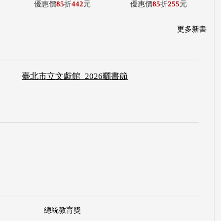
優惠價
85
折
442
元
優惠價
85
折
255
元
更多新書
臺北市立文獻館_2026曬書節
總統教育獎