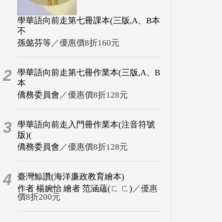
學華語向前走第七冊課本(三版,A、B本
不
孫懿芬等
／優惠價8折160元
2
學華語向前走第七冊作業本(三版,A、B
本
僑務委員會
／優惠價8折128元
3
學華語向前走入門冊作業本(注音符號
版)(
僑務委員會
／優惠價8折128元
4
臺灣鯨讚(海洋廉政教育繪本)
作者 楊婉怡 繪者 范涵蘊(ㄈ ㄈ)
／優惠
價8折200元