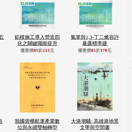
五
鋁模施工導入營造四
氯苯與1,3-丁二烯容許
化之關鍵職能提升
暴露標準建
優惠價
85
折
213
元
優惠價
85
折
170
元
結
我國貨櫃航運產業數
大港潮騷: 高雄港地景
位與永續雙軸轉型
文學與空間書