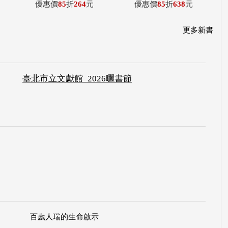
優惠價
85
折
264
元
優惠價
85
折
638
元
更多新書
臺北市立文獻館_2026曬書節
百歲人瑞的生命啟示