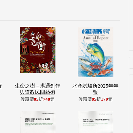
仔
生命之樹－洪通創作
水產試驗所2025年年
與道教民間藝術
報
優惠價
85
折
748
元
優惠價
85
折
170
元