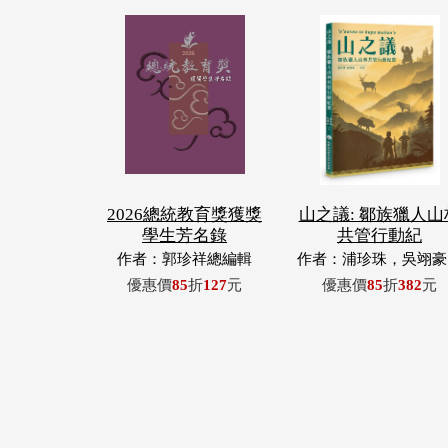
2026總統教育獎獲獎
山之議: 鄒族獵人山
學生芳名錄
共管行動紀
作者：郭珍祥總編輯
作者：浦珍珠，吳翊豪
呂翊齊，張惠東，許
優惠價
85
折
127
元
優惠價
85
折
382
元
青，王昶欣，蕭冠祐，
忠成，浦忠勇