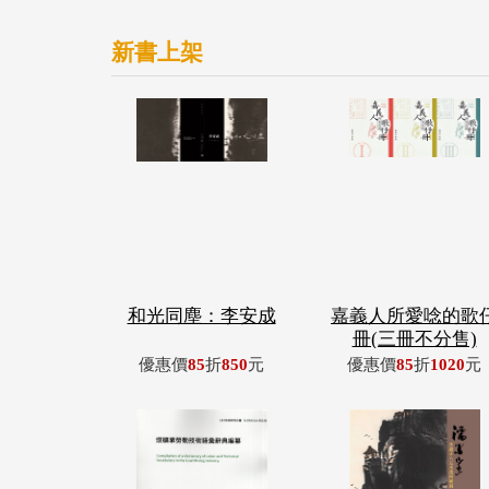
新書上架
和光同塵：李安成
嘉義人所愛唸的歌
冊(三冊不分售)
優惠價
85
折
850
元
優惠價
85
折
1020
元