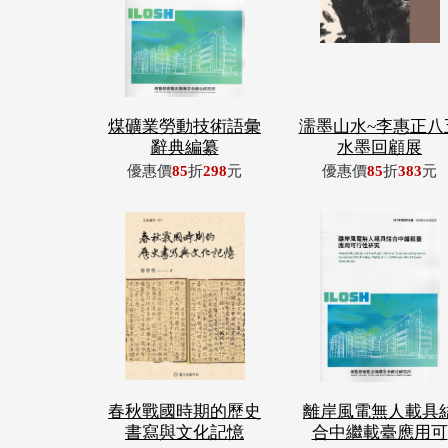
煤礦業勞動技術語彙
濡墨山水~李惠正八
辭典編纂
水墨回顧展
優惠價
85
折
298
元
優惠價
85
折
383
元
春秋戰國時期的歷史
離岸風電無人載具
書寫與文化記憶
合中繼載臺應用可