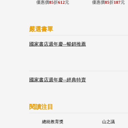
優惠價
85
折
612
元
優惠價
85
折
187
元
嚴選書單
國家書店週年慶--暢銷推薦
國家書店週年慶--經典特賣
閱讀注目
總統教育獎
山之議