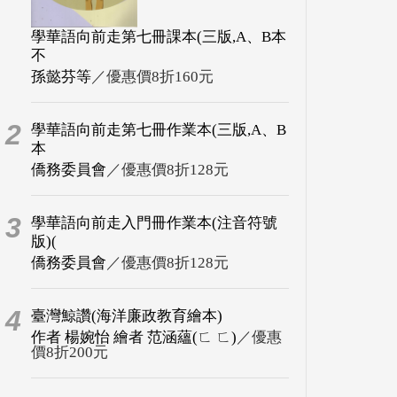
學華語向前走第七冊課本(三版,A、B本
不
孫懿芬等
／優惠價8折160元
2
學華語向前走第七冊作業本(三版,A、B
本
僑務委員會
／優惠價8折128元
3
學華語向前走入門冊作業本(注音符號
版)(
僑務委員會
／優惠價8折128元
4
臺灣鯨讚(海洋廉政教育繪本)
作者 楊婉怡 繪者 范涵蘊(ㄈ ㄈ)
／優惠
價8折200元