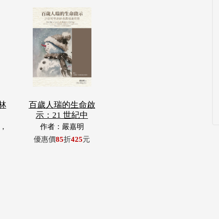
林
百歲人瑞的生命啟
示：21 世紀中
，
作者：嚴嘉明
玉
優惠價
85
折
425
元
浦