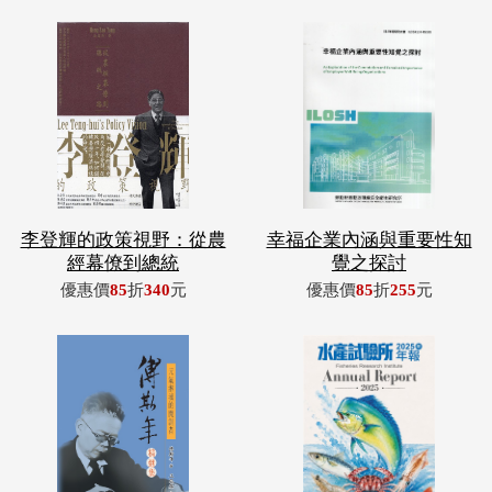
李登輝的政策視野：從農
幸福企業內涵與重要性知
經幕僚到總統
覺之探討
優惠價
85
折
340
元
優惠價
85
折
255
元