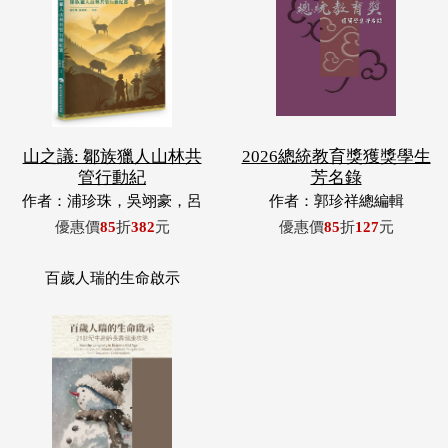
山之議: 鄒族獵人山林共
2026總統教育獎獲獎學生
管行動紀
芳名錄
作者：浦珍珠，吳翊豪，呂
作者：郭珍祥總編輯
翊齊，張惠東，許玉青，王
優惠價
85
折
382
元
優惠價
85
折
127
元
昶欣，蕭冠祐，浦忠成，浦
忠勇
百歲人瑞的生命啟示