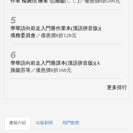
作者 楊婉怡 繪者 范涵蘊(ㄈ ㄈ)
／優惠價8折200元
5
學華語向前走入門冊作業本(漢語拼音版)(
僑務委員會
／優惠價8折128元
6
學華語向前走入門冊課本(漢語拼音版)(A
孫懿芬等
／優惠價8折160元
更多排行
書籍介紹
出版新聞
熱門動態