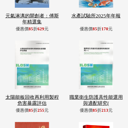
元氣淋漓的開創者：傅斯
水產試驗所2025年年報
年精選集
優惠價
85
折
629
元
優惠價
85
折
170
元
太陽能板回收再利用製程
職業衛生防護具性能選用
危害暴露評估
與適配研究(
優惠價
85
折
255
元
優惠價
85
折
213
元