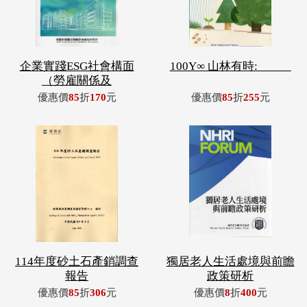
企業實踐ESG社會構面
100Y∞ 山林有時: _____
（勞雇關係及
優惠價
85
折
170
元
優惠價
85
折
255
元
114年度砂土石產銷調查
獨居老人生活處境與前瞻
報告
政策研析
優惠價
85
折
306
元
優惠價
8
折
400
元