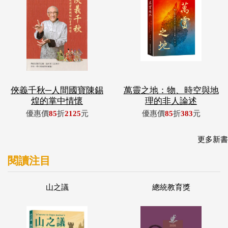
俠義千秋─人間國寶陳錫
萬靈之地：物、時空與地
煌的掌中情懷
理的非人論述
優惠價
85
折
2125
元
優惠價
85
折
383
元
更多新書
閱讀注目
山之議
總統教育獎