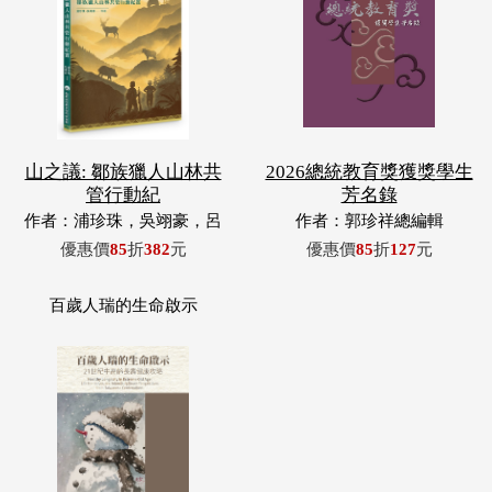
山之議: 鄒族獵人山林共
2026總統教育獎獲獎學生
管行動紀
芳名錄
作者：浦珍珠，吳翊豪，呂
作者：郭珍祥總編輯
翊齊，張惠東，許玉青，王
優惠價
85
折
382
元
優惠價
85
折
127
元
昶欣，蕭冠祐，浦忠成，浦
忠勇
百歲人瑞的生命啟示