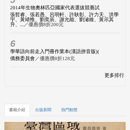
2014年生物奧林匹亞國家代表選拔競賽試
張哲睿、張若愚、呂明軒、許耿彰、許力天、洪學
宇、黃靖惟、劉奕辰、謝允能、劉濬維、黃示其
升、...
／優惠價8折200元
6
學華語向前走入門冊作業本(漢語拼音版)(
僑務委員會
／優惠價8折128元
更多排行
書籍介紹
出版新聞
熱門動態