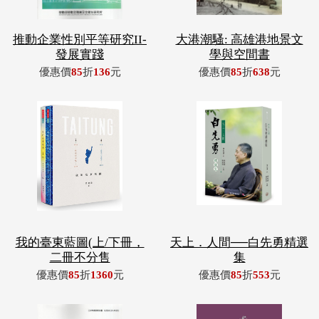
推動企業性別平等研究II-
大港潮騷: 高雄港地景文
發展實踐
學與空間書
優惠價
85
折
136
元
優惠價
85
折
638
元
我的臺東藍圖(上/下冊，
天上．人間──白先勇精選
二冊不分售
集
優惠價
85
折
1360
元
優惠價
85
折
553
元