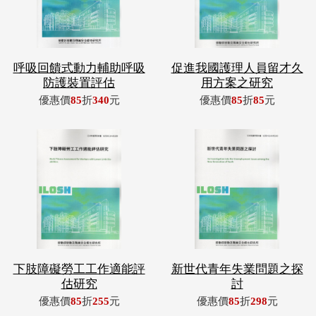
呼吸回饋式動力輔助呼吸
促進我國護理人員留才久
防護裝置評估
用方案之研究
優惠價
85
折
340
元
優惠價
85
折
85
元
下肢障礙勞工工作適能評
新世代青年失業問題之探
估研究
討
優惠價
85
折
255
元
優惠價
85
折
298
元