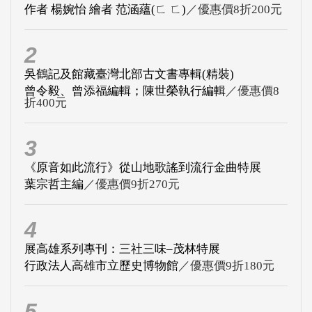
作者 楊婉怡 繪者 范涵蘊(ㄈ ㄈ)
／優惠價8折200元
2
吳鶴記及館藏臺灣北部古文書專輯(精裝)
曾令毅、曾添福編輯；陳世榮執行編輯
／優惠價8
折400元
3
《原音如此流行》從山地歌謠到流行金曲特展
葉宗哲主編
／優惠價9折270元
4
展高雄系列專刊：三社三味–茂林特展
行政法人高雄市立歷史博物館
／優惠價9折180元
5