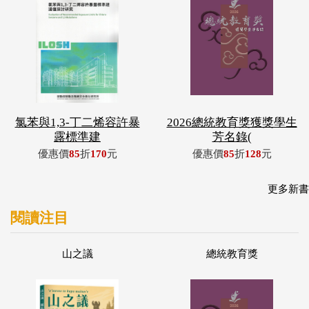
氯苯與1,3-丁二烯容許暴
2026總統教育獎獲獎學生
露標準建
芳名錄(
優惠價
85
折
170
元
優惠價
85
折
128
元
更多新書
閱讀注目
山之議
總統教育獎