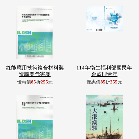
綠能應用技術複合材料製
114年衛生福利部國民年
造職業危害暴
金監理會年
優惠價
85
折
255
元
優惠價
85
折
255
元