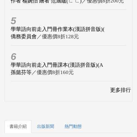
作者 楊婉怡 繪者 范涵蘊(ㄈ ㄈ)
／優惠價8折200元
5
學華語向前走入門冊作業本(漢語拼音版)(
僑務委員會
／優惠價8折128元
6
學華語向前走入門冊課本(漢語拼音版)(A
孫懿芬等
／優惠價8折160元
更多排行
書籍介紹
出版新聞
熱門動態