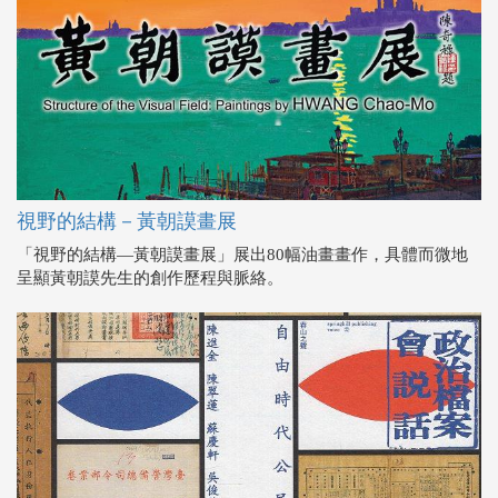
視野的結構－黃朝謨畫展
「視野的結構—黃朝謨畫展」展出80幅油畫畫作，具體而微地
呈顯黃朝謨先生的創作歷程與脈絡。