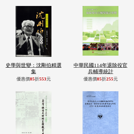
史學與世變：沈剛伯精選
中華民國114年退除役官
集
兵輔導統計
優惠價
85
折
553
元
優惠價
85
折
255
元