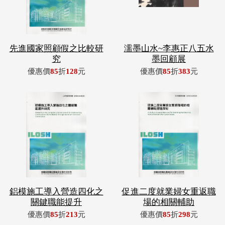
先進國家照顧假之比較研
濡墨山水~李惠正八五水
究
墨回顧展
優惠價
85
折
128
元
優惠價
85
折
383
元
鋁模施工導入營造四化之
促進二度就業婦女重返職
關鍵職能提升
場的相關輔助
優惠價
85
折
213
元
優惠價
85
折
298
元