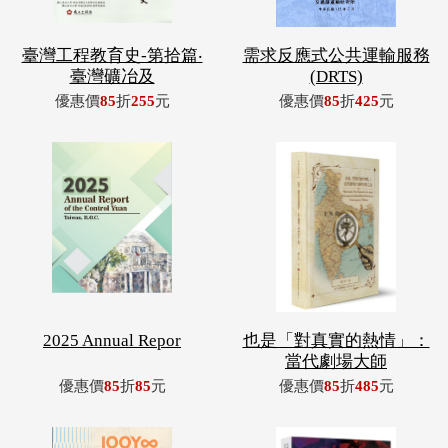
臺灣工程教育史-第拾篇‧
需求反應式公共運輸服務
臺灣礦冶及
(DRTS)
優惠價
85
折
255
元
優惠價
85
折
425
元
2025 Annual Repor
也是「對真實的熱情」：
當代劇場大師
優惠價
85
折
85
元
優惠價
85
折
485
元