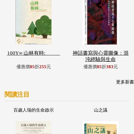
100Y∞ 山林有時: _____
神話書寫與心靈圖像：混
沌經驗與生命
優惠價
85
折
255
元
優惠價
85
折
383
元
更多新書
閱讀注目
百歲人瑞的生命啟示
山之議