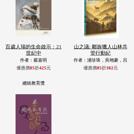
百歲人瑞的生命啟示：21
山之議: 鄒族獵人山林共
世紀中
管行動紀
作者：嚴嘉明
作者：浦珍珠，吳翊豪，呂
翊齊，張惠東，許玉青，王
優惠價
85
折
425
元
優惠價
85
折
382
元
昶欣，蕭冠祐，浦忠成，浦
忠勇
總統教育獎