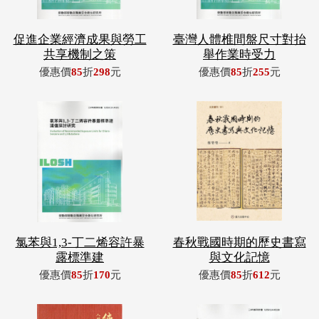
促進企業經濟成果與勞工
臺灣人體椎間盤尺寸對抬
共享機制之策
舉作業時受力
優惠價
85
折
298
元
優惠價
85
折
255
元
氯苯與1,3-丁二烯容許暴
春秋戰國時期的歷史書寫
露標準建
與文化記憶
優惠價
85
折
170
元
優惠價
85
折
612
元