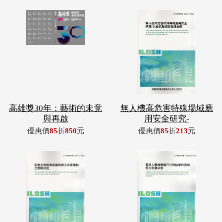
高雄獎30年：藝術的未竟
無人機高危害特殊場域應
與再啟
用安全研究-
優惠價
85
折
850
元
優惠價
85
折
213
元