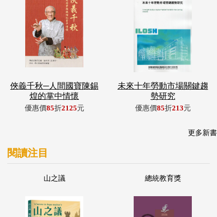
俠義千秋─人間國寶陳錫
未來十年勞動市場關鍵趨
煌的掌中情懷
勢研究
優惠價
85
折
2125
元
優惠價
85
折
213
元
更多新書
閱讀注目
山之議
總統教育獎