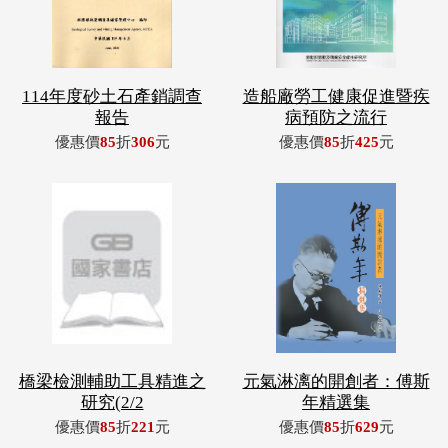
114年度砂土石產銷調查
造船廠勞工健康促進暨疾
報告
病預防之流行
優惠價
85
折
306
元
優惠價
85
折
425
元
橋梁檢測輔助工具精進之
元氣淋漓的開創者：傅斯
研究(2/2
年精選集
優惠價
85
折
221
元
優惠價
85
折
629
元