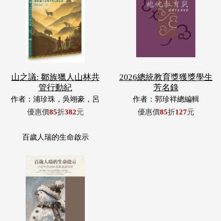
山之議: 鄒族獵人山林共
2026總統教育獎獲獎學生
管行動紀
芳名錄
作者：浦珍珠，吳翊豪，呂
作者：郭珍祥總編輯
翊齊，張惠東，許玉青，王
優惠價
85
折
382
元
優惠價
85
折
127
元
昶欣，蕭冠祐，浦忠成，浦
忠勇
百歲人瑞的生命啟示