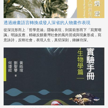
透過繪畫語言轉換成發人深省的人物畫作表現
從深沈形而上「哲學意涵」隱喻表現，到當前形而下「寫實嘲
諷」明諭反應，精確反饋臺灣社會的風尚習成與現象形成，寫
意詠詩，反映社會，表現人生，真切深刻，錘鍊功深。