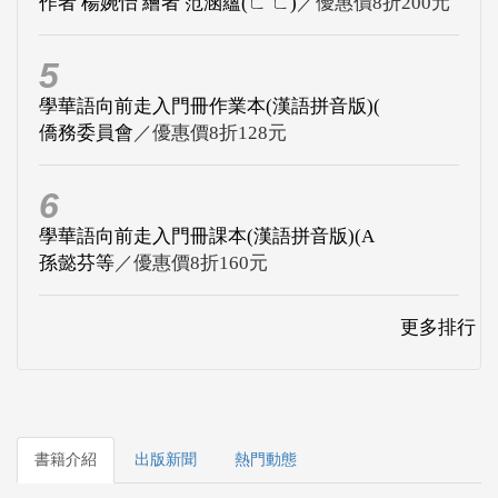
作者 楊婉怡 繪者 范涵蘊(ㄈ ㄈ)
／優惠價8折200元
5
學華語向前走入門冊作業本(漢語拼音版)(
僑務委員會
／優惠價8折128元
6
學華語向前走入門冊課本(漢語拼音版)(A
孫懿芬等
／優惠價8折160元
更多排行
書籍介紹
出版新聞
熱門動態