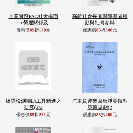
企業實踐ESG社會構面
高齡社會長者與障礙者移
（勞雇關係及
動與社會參與
優惠價
85
折
170
元
優惠價
85
折
340
元
橋梁檢測輔助工具精進之
汽車貨運業因應淨零轉型
研究(2/2
策略規劃(2
優惠價
85
折
221
元
優惠價
85
折
400
元