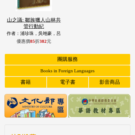
山之議: 鄒族獵人山林共
管行動紀
作者：浦珍珠，吳翊豪，呂
翊齊，張惠東，許玉青，王
優惠價
85
折
382
元
昶欣，蕭冠祐，浦忠成，浦
忠勇
團購服務
Books in Foreign Languages
書籍
電子書
影音商品