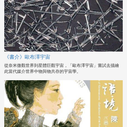
《書介》歐布澤宇宙
從奈米微觀世界到星體巨觀宇宙，「歐布澤宇宙」嘗試去描繪
此當代媒介世界中物與物共存的宇宙學。