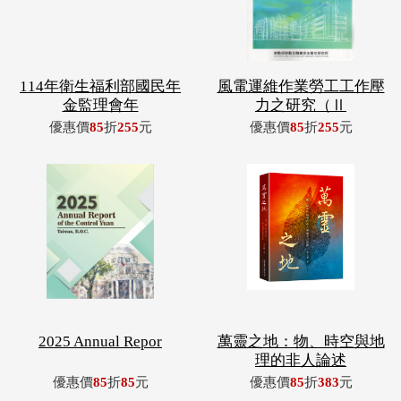
114年衛生福利部國民年
風電運維作業勞工工作壓
金監理會年
力之研究（Ⅱ
優惠價
85
折
255
元
優惠價
85
折
255
元
2025 Annual Repor
萬靈之地：物、時空與地
理的非人論述
優惠價
85
折
85
元
優惠價
85
折
383
元