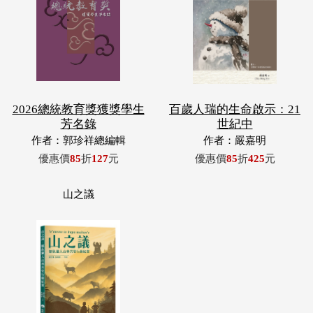
2026總統教育獎獲獎學生
百歲人瑞的生命啟示：21
芳名錄
世紀中
作者：郭珍祥總編輯
作者：嚴嘉明
優惠價
85
折
127
元
優惠價
85
折
425
元
山之議