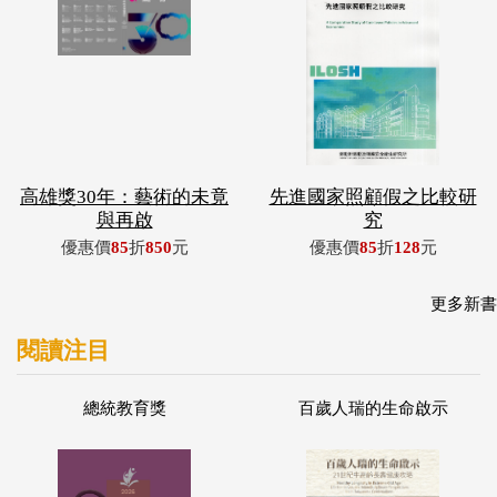
高雄獎30年：藝術的未竟
先進國家照顧假之比較研
與再啟
究
優惠價
85
折
850
元
優惠價
85
折
128
元
更多新書
閱讀注目
總統教育獎
百歲人瑞的生命啟示