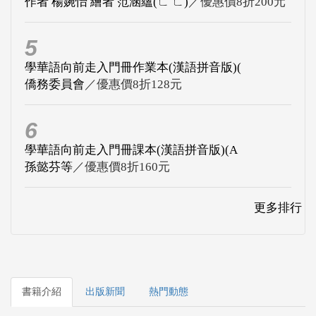
作者 楊婉怡 繪者 范涵蘊(ㄈ ㄈ)
／優惠價8折200元
5
學華語向前走入門冊作業本(漢語拼音版)(
僑務委員會
／優惠價8折128元
6
學華語向前走入門冊課本(漢語拼音版)(A
孫懿芬等
／優惠價8折160元
更多排行
書籍介紹
出版新聞
熱門動態