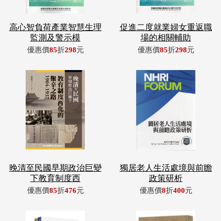
高心智負荷產業智慧生理
促進二度就業婦女重返職
監測及警示模
場的相關輔助
優惠價
85
折
298
元
優惠價
85
折
298
元
晚清至民國早期政治巨變
獨居老人生活處境與前瞻
下教育制度西
政策研析
優惠價
85
折
476
元
優惠價
8
折
400
元