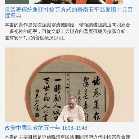
保留著傳統角頭社輪普方式的臺南安平區慶讚中元普
度祭典
本書的寫作是先從認識靈濟殿開始，帶領讀者認識這間四廟合
一多祀神的廟宇，再從文獻上與現存的普度孤棚與搶孤介紹，
還有安平7月的普度概況說明。
改變中國宗教的五十年 1898–1948
本書的主要目標是評估晚清至民國期間形塑近代中國宗教命運