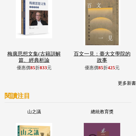
梅廣思想文集(古籍訓解
百文一見：臺大文學院的
篇、經典析論
故事
優惠價
85
折
833
元
優惠價
85
折
425
元
更多新書
閱讀注目
山之議
總統教育獎