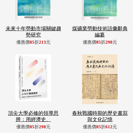
未來十年勞動市場關鍵趨
煤礦業勞動技術語彙辭典
勢研究
編纂
優惠價
85
折
213
元
優惠價
85
折
298
元
頂尖大學必修的領導思
春秋戰國時期的歷史書寫
辨：用經濟史、
與文化記憶
優惠價
85
折
298
元
優惠價
85
折
612
元