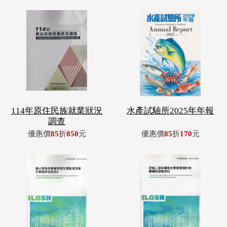
114年原住民族就業狀況
水產試驗所2025年年報
調查
優惠價
85
折
850
元
優惠價
85
折
170
元