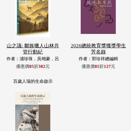
山之議: 鄒族獵人山林共
2026總統教育獎獲獎學生
管行動紀
芳名錄
作者：浦珍珠，吳翊豪，呂
作者：郭珍祥總編輯
翊齊，張惠東，許玉青，王
優惠價
85
折
382
元
優惠價
85
折
127
元
昶欣，蕭冠祐，浦忠成，浦
忠勇
百歲人瑞的生命啟示