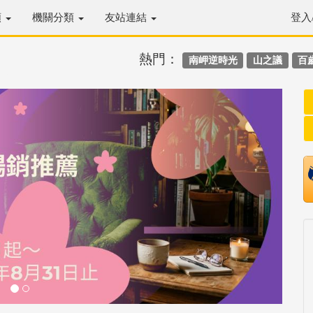
類
機關分類
友站連結
登入
熱門：
南岬逆時光
山之議
百
Next