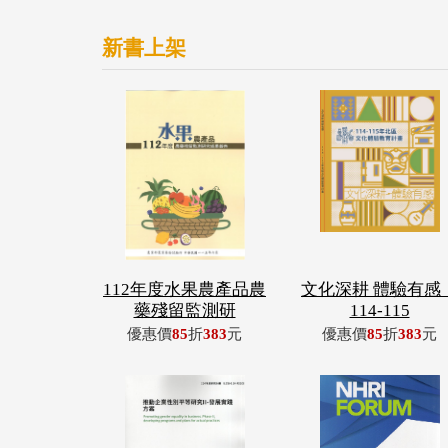
新書上架
112年度水果農產品農
文化深耕 體驗有感
藥殘留監測研
114-115
優惠價
85
折
383
元
優惠價
85
折
383
元