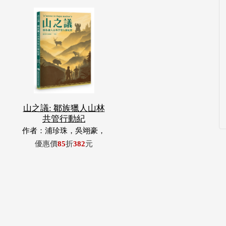
山之議: 鄒族獵人山林
共管行動紀
作者：浦珍珠，吳翊豪，
呂翊齊，張惠東，許玉
優惠價
85
折
382
元
青，王昶欣，蕭冠祐，浦
忠成，浦忠勇