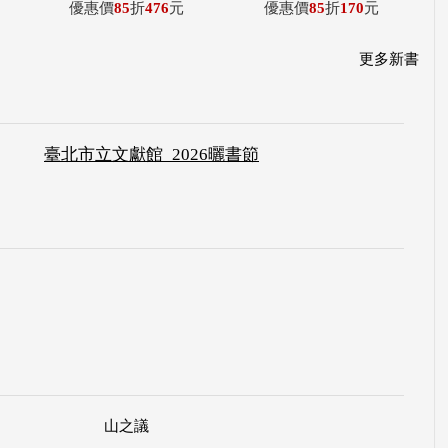
優惠價
85
折
476
元
優惠價
85
折
170
元
更多新書
臺北市立文獻館_2026曬書節
山之議