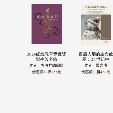
2026總統教育獎獲獎
百歲人瑞的生命啟
學生芳名錄
示：21 世紀中
作者：郭珍祥總編輯
作者：嚴嘉明
優惠價
85
折
127
元
優惠價
85
折
425
元