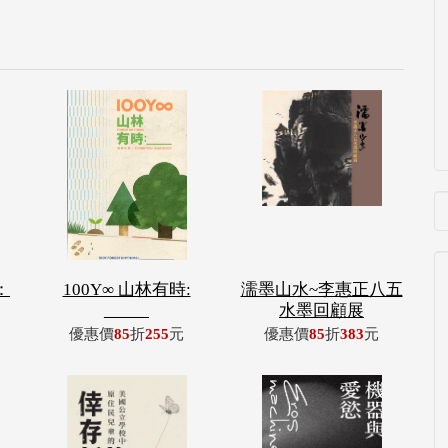
：
100Y∞ 山林有時:
濡墨山水~李惠正八五
_____
水墨回顧展
優惠價
85
折
255
元
優惠價
85
折
383
元