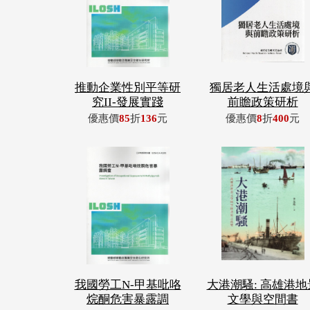
推動企業性別平等研
獨居老人生活處境
究II-發展實踐
前瞻政策研析
優惠價
85
折
136
元
優惠價
8
折
400
元
我國勞工N-甲基吡咯
大港潮騷: 高雄港地
烷酮危害暴露調
文學與空間書