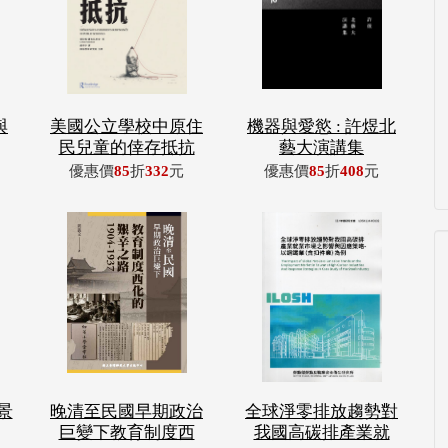
與
美國公立學校中原住
機器與愛慾 : 許煜北
民兒童的倖存抵抗
藝大演講集
優惠價
85
折
332
元
優惠價
85
折
408
元
景
晚清至民國早期政治
全球淨零排放趨勢對
巨變下教育制度西
我國高碳排產業就