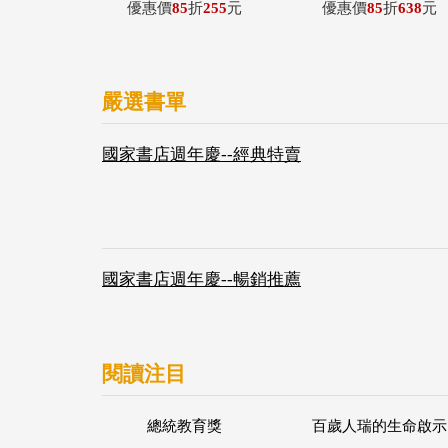
優惠價
85
折
255
元
優惠價
85
折
638
元
嚴選書單
國家書店週年慶--經典特賣
國家書店週年慶--暢銷推薦
閱讀注目
總統教育獎
百歲人瑞的生命啟示