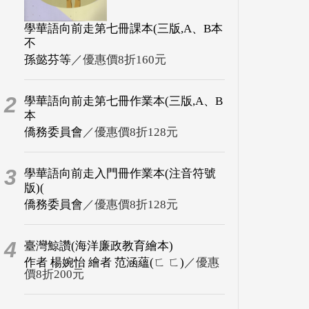
學華語向前走第七冊課本(三版,A、B本
不
孫懿芬等
／優惠價8折160元
2
學華語向前走第七冊作業本(三版,A、B
本
僑務委員會
／優惠價8折128元
3
學華語向前走入門冊作業本(注音符號
版)(
僑務委員會
／優惠價8折128元
4
臺灣鯨讚(海洋廉政教育繪本)
作者 楊婉怡 繪者 范涵蘊(ㄈ ㄈ)
／優惠
價8折200元