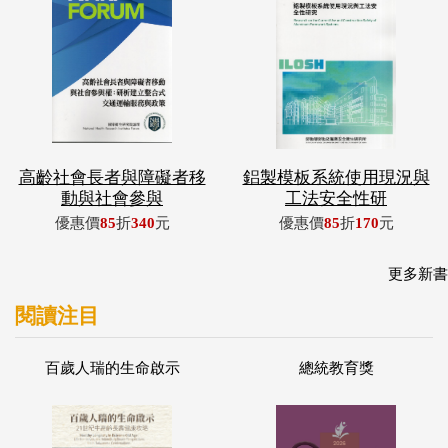
高齡社會長者與障礙者移
鋁製模板系統使用現況與
動與社會參與
工法安全性研
優惠價
85
折
340
元
優惠價
85
折
170
元
更多新書
閱讀注目
百歲人瑞的生命啟示
總統教育獎