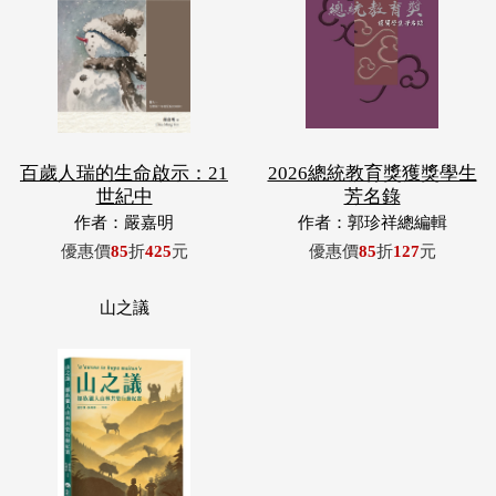
百歲人瑞的生命啟示：21
2026總統教育獎獲獎學生
世紀中
芳名錄
作者：嚴嘉明
作者：郭珍祥總編輯
優惠價
85
折
425
元
優惠價
85
折
127
元
山之議