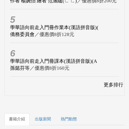
作者 楊婉怡 繪者 范涵蘊(ㄈ ㄈ)
／優惠價8折200元
5
學華語向前走入門冊作業本(漢語拼音版)(
僑務委員會
／優惠價8折128元
6
學華語向前走入門冊課本(漢語拼音版)(A
孫懿芬等
／優惠價8折160元
更多排行
書籍介紹
出版新聞
熱門動態