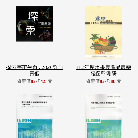
探索宇宙生命 : 2026許自
112年度水果農產品農藥
貴個
殘留監測研
優惠價
85
折
425
元
優惠價
85
折
383
元