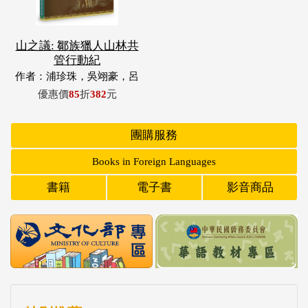
山之議: 鄒族獵人山林共
管行動紀
作者：浦珍珠，吳翊豪，呂
翊齊，張惠東，許玉青，王
優惠價
85
折
382
元
昶欣，蕭冠祐，浦忠成，浦
忠勇
團購服務
Books in Foreign Languages
書籍
電子書
影音商品