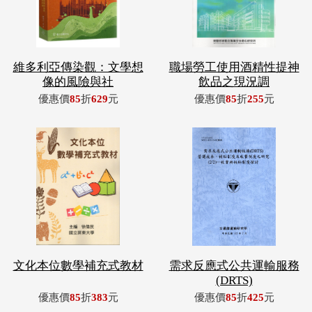
維多利亞傳染觀：文學想
職場勞工使用酒精性提神
像的風險與社
飲品之現況調
優惠價
85
折
629
元
優惠價
85
折
255
元
文化本位數學補充式教材
需求反應式公共運輸服務
(DRTS)
優惠價
85
折
383
元
優惠價
85
折
425
元