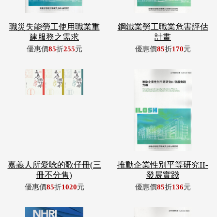
職災失能勞工使用職業重
鋼鐵業勞工職業危害評估
建服務之需求
計畫
優惠價
85
折
255
元
優惠價
85
折
170
元
嘉義人所愛唸的歌仔冊(三
推動企業性別平等研究II-
冊不分售)
發展實踐
優惠價
85
折
1020
元
優惠價
85
折
136
元