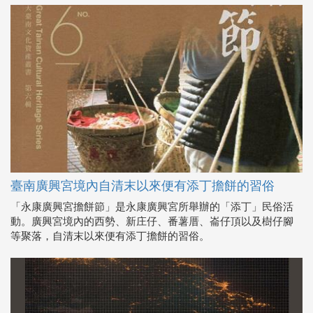
臺南廣興宮境內自清末以來便有添丁擔餅的習俗
「永康廣興宮擔餅節」是永康廣興宮所舉辦的「添丁」民俗活
動。廣興宮境內的西勢、新庄仔、番薯厝、崙仔頂以及樹仔腳
等聚落，自清末以來便有添丁擔餅的習俗。