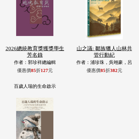
2026總統教育獎獲獎學生
山之議: 鄒族獵人山林共
芳名錄
管行動紀
作者：郭珍祥總編輯
作者：浦珍珠，吳翊豪，呂
翊齊，張惠東，許玉青，王
優惠價
85
折
127
元
優惠價
85
折
382
元
昶欣，蕭冠祐，浦忠成，浦
忠勇
百歲人瑞的生命啟示