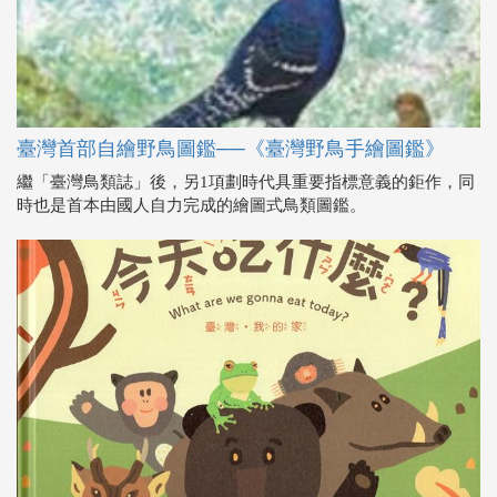
臺灣首部自繪野鳥圖鑑──《臺灣野鳥手繪圖鑑》
繼「臺灣鳥類誌」後，另1項劃時代具重要指標意義的鉅作，同
時也是首本由國人自力完成的繪圖式鳥類圖鑑。