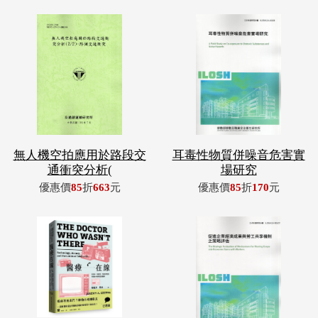
無人機空拍應用於路段交
耳毒性物質併噪音危害實
通衝突分析(
場研究
優惠價
85
折
663
元
優惠價
85
折
170
元