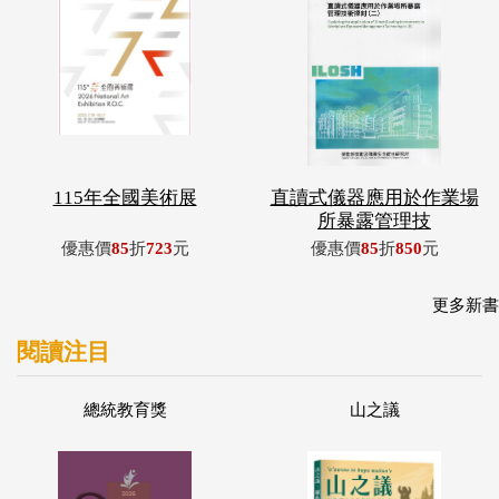
115年全國美術展
直讀式儀器應用於作業場
所暴露管理技
優惠價
85
折
723
元
優惠價
85
折
850
元
更多新書
閱讀注目
總統教育獎
山之議