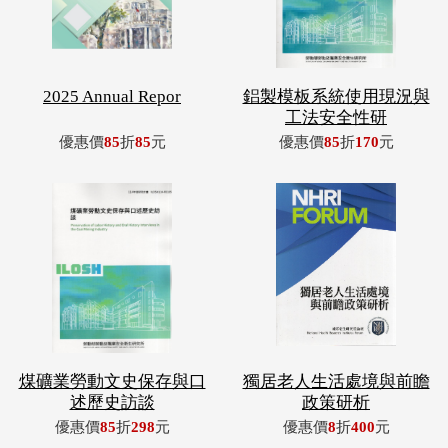
2025 Annual Repor
鋁製模板系統使用現況與
工法安全性研
優惠價
85
折
85
元
優惠價
85
折
170
元
煤礦業勞動文史保存與口
獨居老人生活處境與前瞻
述歷史訪談
政策研析
優惠價
85
折
298
元
優惠價
8
折
400
元