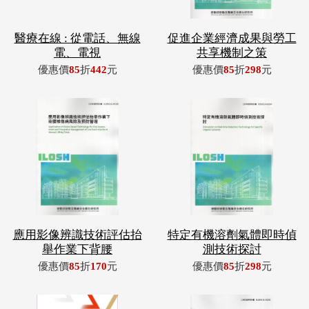
醫療在線 : 從電話、無線
促進企業經濟成果與勞工
電、電視
共享機制之策
優惠價
85
折
442
元
優惠價
85
折
298
元
應用影像辨識技術評估抬
特定有機溶劑氣體即時偵
舉作業下背腰
測技術探討
優惠價
85
折
170
元
優惠價
85
折
298
元