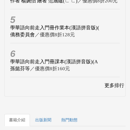
作者 楊婉怡 繪者 范涵蘊(ㄈ ㄈ)
／優惠價8折200元
5
學華語向前走入門冊作業本(漢語拼音版)(
僑務委員會
／優惠價8折128元
6
學華語向前走入門冊課本(漢語拼音版)(A
孫懿芬等
／優惠價8折160元
更多排行
書籍介紹
出版新聞
熱門動態