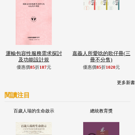
運輸包容性服務需求探討
嘉義人所愛唸的歌仔冊(三
及功能設計規
冊不分售)
優惠價
85
折
187
元
優惠價
85
折
1020
元
更多新書
閱讀注目
百歲人瑞的生命啟示
總統教育獎