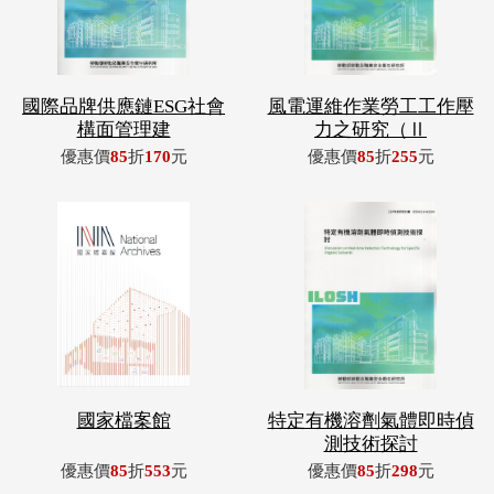
國際品牌供應鏈ESG社會
風電運維作業勞工工作壓
構面管理建
力之研究（Ⅱ
優惠價
85
折
170
元
優惠價
85
折
255
元
國家檔案館
特定有機溶劑氣體即時偵
測技術探討
優惠價
85
折
553
元
優惠價
85
折
298
元