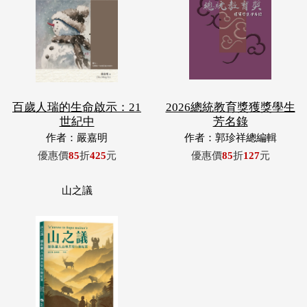
百歲人瑞的生命啟示：21
2026總統教育獎獲獎學生
世紀中
芳名錄
作者：嚴嘉明
作者：郭珍祥總編輯
優惠價
85
折
425
元
優惠價
85
折
127
元
山之議