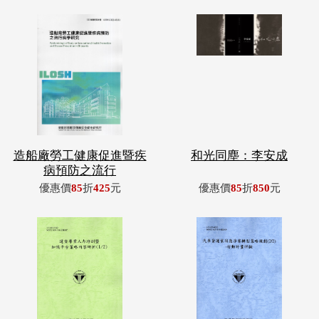
造船廠勞工健康促進暨疾
和光同塵：李安成
病預防之流行
優惠價
85
折
425
元
優惠價
85
折
850
元