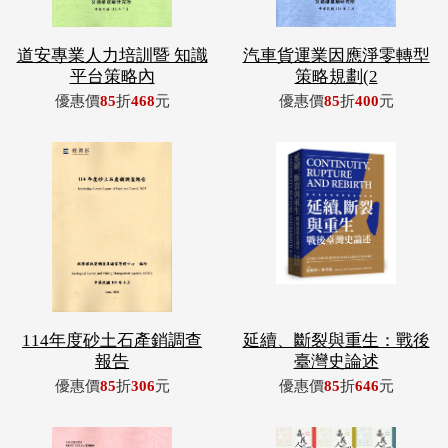
道安專業人力培訓暨 知識
汽車貨運業因應淨零轉型
平台策略內
策略規劃(2
優惠價
85
折
468
元
優惠價
85
折
400
元
114年度砂土石產銷調查
延續、斷裂與重生：戰後
報告
臺灣史論述
優惠價
85
折
306
元
優惠價
85
折
646
元