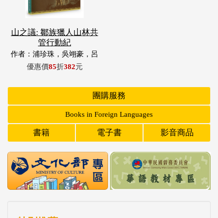
山之議: 鄒族獵人山林共
管行動紀
作者：浦珍珠，吳翊豪，呂
翊齊，張惠東，許玉青，王
優惠價
85
折
382
元
昶欣，蕭冠祐，浦忠成，浦
忠勇
團購服務
Books in Foreign Languages
書籍
電子書
影音商品