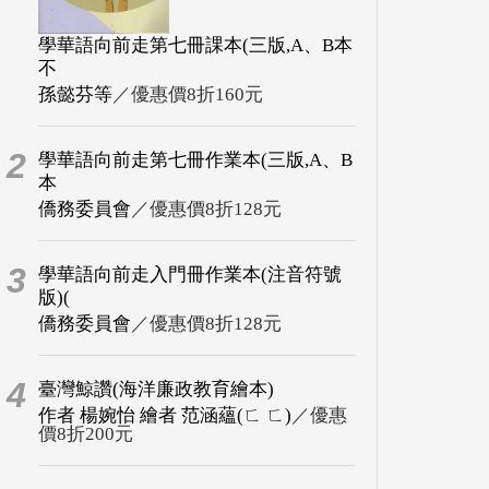
學華語向前走第七冊課本(三版,A、B本
不
孫懿芬等
／優惠價8折160元
2
學華語向前走第七冊作業本(三版,A、B
本
僑務委員會
／優惠價8折128元
3
學華語向前走入門冊作業本(注音符號
版)(
僑務委員會
／優惠價8折128元
4
臺灣鯨讚(海洋廉政教育繪本)
作者 楊婉怡 繪者 范涵蘊(ㄈ ㄈ)
／優惠
價8折200元