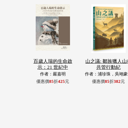
百歲人瑞的生命啟
山之議: 鄒族獵人山
示：21 世紀中
共管行動紀
作者：嚴嘉明
作者：浦珍珠，吳翊豪
呂翊齊，張惠東，許
優惠價
85
折
425
元
優惠價
85
折
382
元
青，王昶欣，蕭冠祐，
忠成，浦忠勇