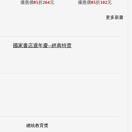
優惠價
85
折
264
元
優惠價
85
折
102
元
更多新書
國家書店週年慶--經典特賣
總統教育獎