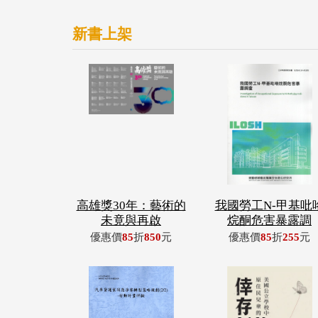
新書上架
高雄獎30年：藝術的
我國勞工N-甲基吡
未竟與再啟
烷酮危害暴露調
優惠價
85
折
850
元
優惠價
85
折
255
元