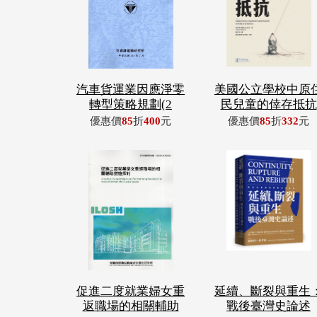
汽車貨運業因應淨零
美國公立學校中原
轉型策略規劃(2
民兒童的倖存抵抗
優惠價
85
折
400
元
優惠價
85
折
332
元
促進二度就業婦女重
延續、斷裂與重生
返職場的相關輔助
戰後臺灣史論述