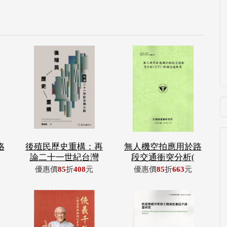
咯
後殖民歷史重構：再
無人機空拍應用於路
論二十一世紀台灣
段交通衝突分析(
優惠價
85
折
408
元
優惠價
85
折
663
元