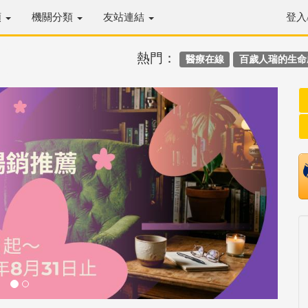
類
機關分類
友站連結
登入
熱門：
醫療在線
百歲人瑞的生命
Next