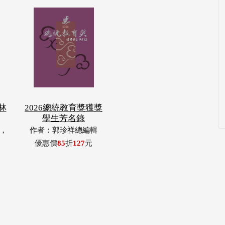
林
2026總統教育獎獲獎
學生芳名錄
，
作者：郭珍祥總編輯
玉
優惠價
85
折
127
元
浦