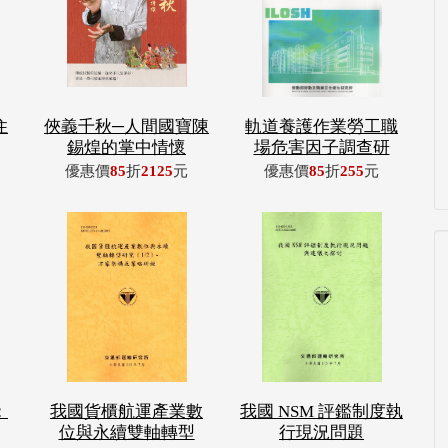
住
俠義千秋─人間國寶陳
軌道養護作業勞工職
錫煌的掌中情懷
場危害因子調查研
優惠價
85
折
2125
元
優惠價
85
折
255
元
：
我國貨櫃航運產業數
我國 NSM 評鑑制度執
位與永續雙軸轉型
行現況問題