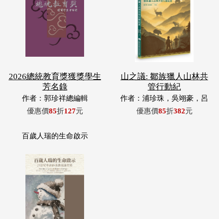
2026總統教育獎獲獎學生
山之議: 鄒族獵人山林共
芳名錄
管行動紀
作者：郭珍祥總編輯
作者：浦珍珠，吳翊豪，呂
翊齊，張惠東，許玉青，王
優惠價
85
折
127
元
優惠價
85
折
382
元
昶欣，蕭冠祐，浦忠成，浦
忠勇
百歲人瑞的生命啟示