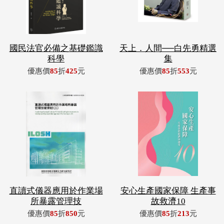
國民法官必備之基礎鑑識
天上．人間──白先勇精選
科學
集
優惠價
85
折
425
元
優惠價
85
折
553
元
直讀式儀器應用於作業場
安心生產國家保障 生產事
所暴露管理技
故救濟10
優惠價
85
折
850
元
優惠價
85
折
213
元