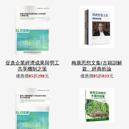
促進企業經濟成果與勞工
梅廣思想文集(古籍訓解
共享機制之策
篇、經典析論
優惠價
85
折
298
元
優惠價
85
折
833
元