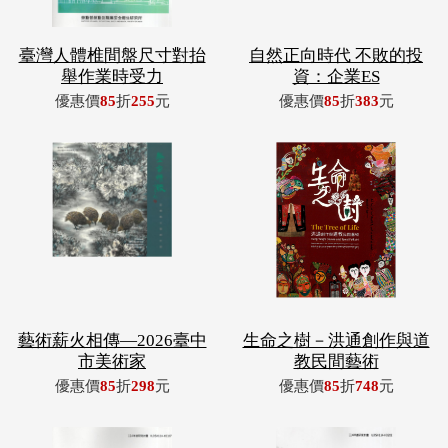
臺灣人體椎間盤尺寸對抬
自然正向時代 不敗的投
舉作業時受力
資：企業ES
優惠價
85
折
255
元
優惠價
85
折
383
元
藝術薪火相傳—2026臺中
生命之樹－洪通創作與道
市美術家
教民間藝術
優惠價
85
折
298
元
優惠價
85
折
748
元