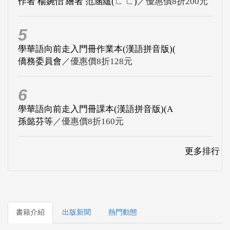
作者 楊婉怡 繪者 范涵蘊(ㄈ ㄈ)
／優惠價8折200元
5
學華語向前走入門冊作業本(漢語拼音版)(
僑務委員會
／優惠價8折128元
6
學華語向前走入門冊課本(漢語拼音版)(A
孫懿芬等
／優惠價8折160元
更多排行
書籍介紹
出版新聞
熱門動態