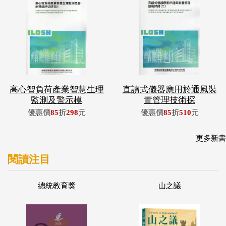
高心智負荷產業智慧生理
直讀式儀器應用於通風裝
監測及警示模
置管理技術探
優惠價
85
折
298
元
優惠價
85
折
510
元
更多新書
閱讀注目
總統教育獎
山之議