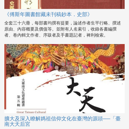
《傅斯年圖書館藏未刊稿鈔本．史部》
全套三十六冊，每部書均撰有提要，論述作者生平行略、撰述
原由、內容概要及價值等。並附有人名索引，收錄各書編撰
者、卷內輯文作者、序跋者及手書題記者，裨利檢索。
擴大及深入瞭解媽祖信仰文化在臺灣的源頭──「臺
南大天后宮