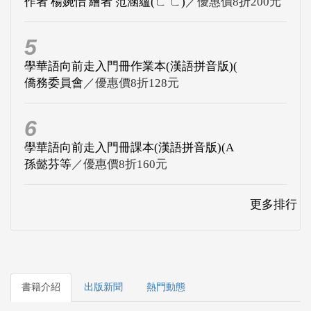
作者 楊婉怡 繪者 范涵蘊(ㄈ ㄈ)
／優惠價8折200元
5
學華語向前走入門冊作業本(漢語拼音版)(
僑務委員會
／優惠價8折128元
6
學華語向前走入門冊課本(漢語拼音版)(A
孫懿芬等
／優惠價8折160元
更多排行
書籍介紹
出版新聞
熱門動態