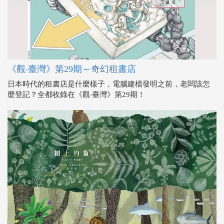
《觀‧臺灣》第29期～奇幻租書店
日本時代的租書店是什麼樣子，電腦建檔發明之前，老闆該怎
麼登記？全都收錄在《觀‧臺灣》第29期！