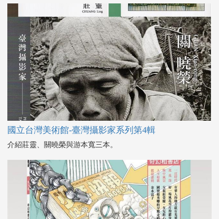
國立台灣美術館-臺灣攝影家系列第4輯
介紹莊靈、關曉榮與游本寬三本。