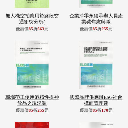
無人機空拍應用於路段交
企業淨零永續承辦人員產
通衝突分析(
業碳焦慮與職
優惠價
85
折
663
元
優惠價
85
折
255
元
職場勞工使用酒精性提神
國際品牌供應鏈ESG社會
飲品之現況調
構面管理建
優惠價
85
折
255
元
優惠價
85
折
170
元