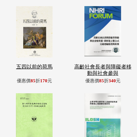
五四以前的荷馬
高齡社會長者與障礙者移
動與社會參與
優惠價
85
折
170
元
優惠價
85
折
340
元