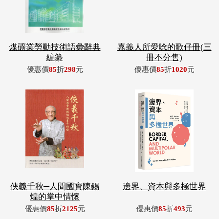
煤礦業勞動技術語彙辭典
嘉義人所愛唸的歌仔冊(三
編纂
冊不分售)
優惠價
85
折
298
元
優惠價
85
折
1020
元
俠義千秋─人間國寶陳錫
邊界、資本與多極世界
煌的掌中情懷
優惠價
85
折
2125
元
優惠價
85
折
493
元