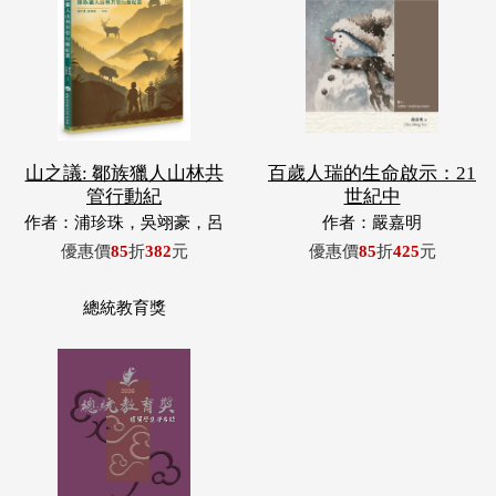
山之議: 鄒族獵人山林共
百歲人瑞的生命啟示：21
管行動紀
世紀中
作者：浦珍珠，吳翊豪，呂
作者：嚴嘉明
翊齊，張惠東，許玉青，王
優惠價
85
折
382
元
優惠價
85
折
425
元
昶欣，蕭冠祐，浦忠成，浦
忠勇
總統教育獎