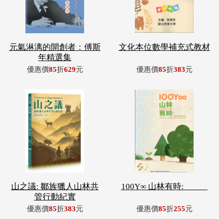
元氣淋漓的開創者：傅斯
文化本位數學補充式教材
年精選集
優惠價
85
折
629
元
優惠價
85
折
383
元
山之議: 鄒族獵人山林共
100Y∞ 山林有時: _____
管行動紀實
優惠價
85
折
383
元
優惠價
85
折
255
元