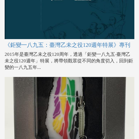
《鉅變一八九五：臺灣乙未之役120週年特展》專刊
2015年是臺灣乙未之役120周年，透過「鉅變一八九五‧臺灣乙
未之役120週年」特展，將帶領觀眾從不同的角度切入，回到鉅
變的一八九五年...