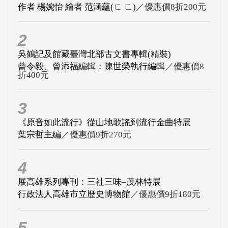
作者 楊婉怡 繪者 范涵蘊(ㄈ ㄈ)
／優惠價8折200元
2
吳鶴記及館藏臺灣北部古文書專輯(精裝)
曾令毅、曾添福編輯；陳世榮執行編輯
／優惠價8
折400元
3
《原音如此流行》從山地歌謠到流行金曲特展
葉宗哲主編
／優惠價9折270元
4
展高雄系列專刊：三社三味–茂林特展
行政法人高雄市立歷史博物館
／優惠價9折180元
5