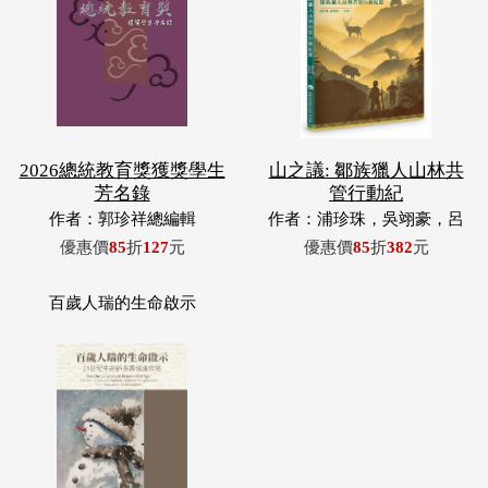
2026總統教育獎獲獎學生
山之議: 鄒族獵人山林共
芳名錄
管行動紀
作者：郭珍祥總編輯
作者：浦珍珠，吳翊豪，呂
翊齊，張惠東，許玉青，王
優惠價
85
折
127
元
優惠價
85
折
382
元
昶欣，蕭冠祐，浦忠成，浦
忠勇
百歲人瑞的生命啟示