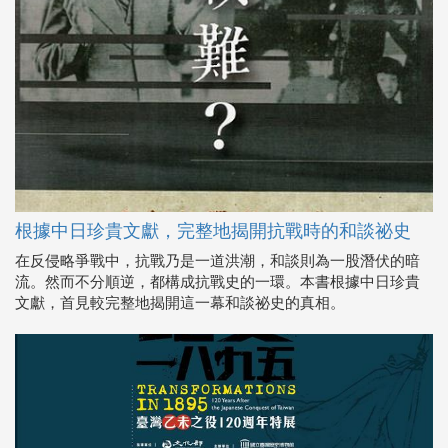
根據中日珍貴文獻，完整地揭開抗戰時的和談祕史
在反侵略爭戰中，抗戰乃是一道洪潮，和談則為一股潛伏的暗
流。然而不分順逆，都構成抗戰史的一環。本書根據中日珍貴
文獻，首見較完整地揭開這一幕和談祕史的真相。