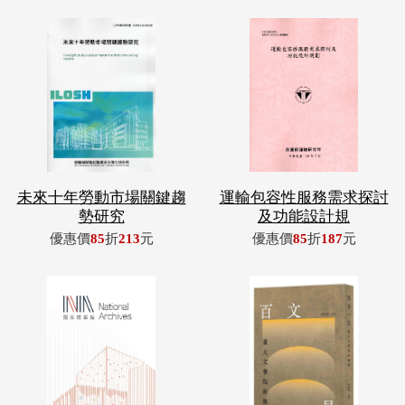
未來十年勞動市場關鍵趨
運輸包容性服務需求探討
勢研究
及功能設計規
優惠價
85
折
213
元
優惠價
85
折
187
元