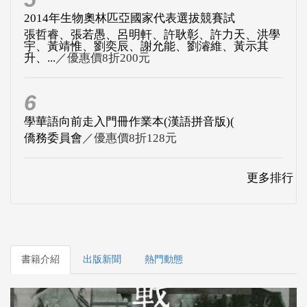
2014年生物奧林匹亞國家代表選拔競賽試
張哲睿、張若愚、呂明軒、許耿彰、許力天、洪學
宇、黃靖惟、劉奕辰、謝允能、劉濬維、黃示其
升、...
／優惠價8折200元
6
學華語向前走入門冊作業本(漢語拼音版)(
僑務委員會
／優惠價8折128元
更多排行
書籍介紹
出版新聞
熱門動態