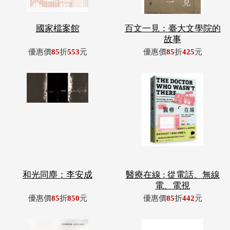
國家檔案館
百文一見：臺大文學院的
故事
優惠價
85
折
553
元
優惠價
85
折
425
元
和光同塵：李安成
醫療在線 : 從電話、無線
電、電視
優惠價
85
折
850
元
優惠價
85
折
442
元