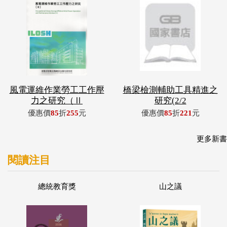
風電運維作業勞工工作壓
橋梁檢測輔助工具精進之
力之研究（Ⅱ
研究(2/2
優惠價
85
折
255
元
優惠價
85
折
221
元
更多新書
閱讀注目
總統教育獎
山之議