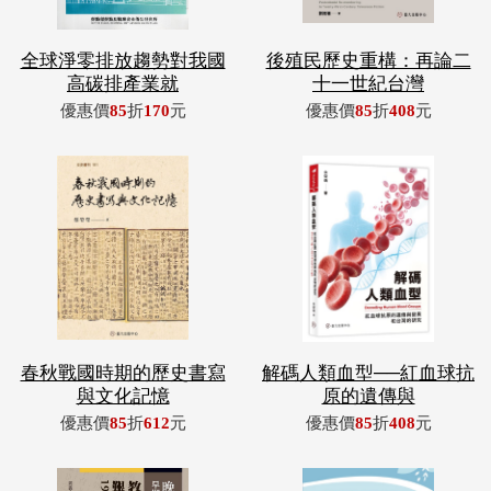
全球淨零排放趨勢對我國
後殖民歷史重構：再論二
高碳排產業就
十一世紀台灣
優惠價
85
折
170
元
優惠價
85
折
408
元
春秋戰國時期的歷史書寫
解碼人類血型──紅血球抗
與文化記憶
原的遺傳與
優惠價
85
折
612
元
優惠價
85
折
408
元