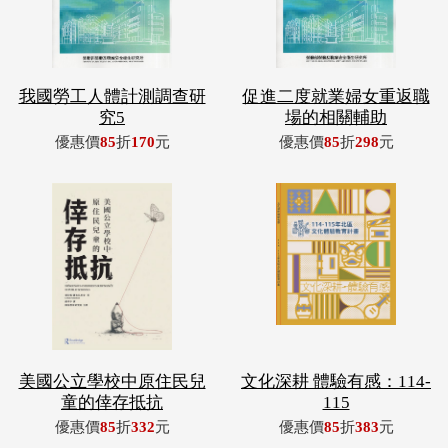
我國勞工人體計測調查研
促進二度就業婦女重返職
究5
場的相關輔助
優惠價
85
折
170
元
優惠價
85
折
298
元
美國公立學校中原住民兒
文化深耕 體驗有感：114-
童的倖存抵抗
115
優惠價
85
折
332
元
優惠價
85
折
383
元