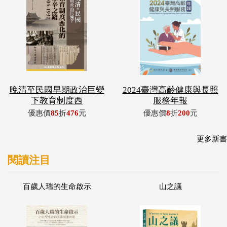
晚清至民國早期政治巨變
2024臺灣高齡健康與長照
下教育制度西
服務年報
優惠價
85
折
476
元
優惠價
8
折
200
元
更多新書
閱讀注目
百歲人瑞的生命啟示
山之議