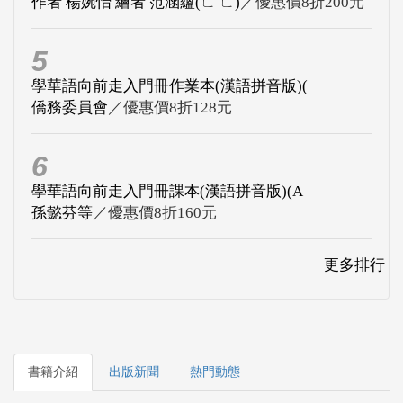
作者 楊婉怡 繪者 范涵蘊(ㄈ ㄈ)
／優惠價8折200元
5
學華語向前走入門冊作業本(漢語拼音版)(
僑務委員會
／優惠價8折128元
6
學華語向前走入門冊課本(漢語拼音版)(A
孫懿芬等
／優惠價8折160元
更多排行
書籍介紹
出版新聞
熱門動態