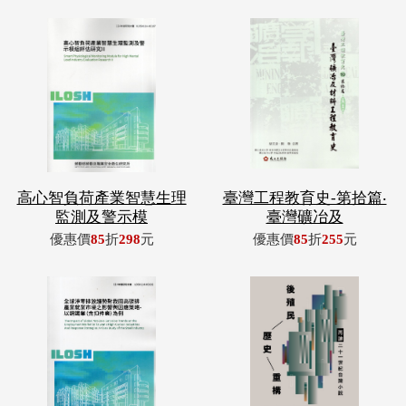
高心智負荷產業智慧生理
臺灣工程教育史-第拾篇‧
監測及警示模
臺灣礦冶及
優惠價
85
折
298
元
優惠價
85
折
255
元