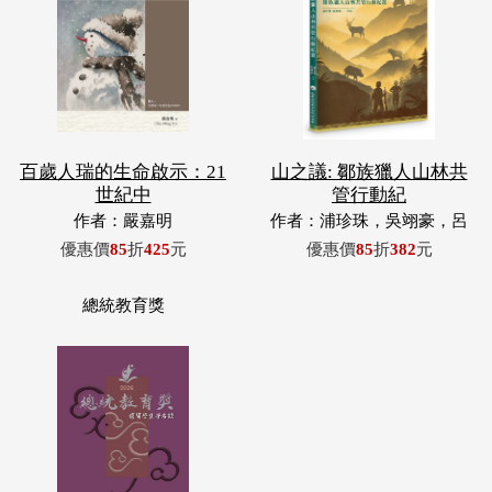
百歲人瑞的生命啟示：21
山之議: 鄒族獵人山林共
世紀中
管行動紀
作者：嚴嘉明
作者：浦珍珠，吳翊豪，呂
翊齊，張惠東，許玉青，王
優惠價
85
折
425
元
優惠價
85
折
382
元
昶欣，蕭冠祐，浦忠成，浦
忠勇
總統教育獎