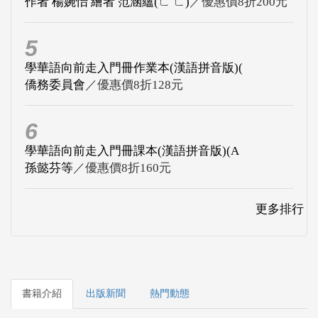
作者 楊婉怡 繪者 范涵蘊(ㄈ ㄈ)
／優惠價8折200元
5
學華語向前走入門冊作業本(漢語拼音版)(
僑務委員會
／優惠價8折128元
6
學華語向前走入門冊課本(漢語拼音版)(A
孫懿芬等
／優惠價8折160元
更多排行
書籍介紹
出版新聞
熱門動態