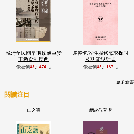
晚清至民國早期政治巨變
運輸包容性服務需求探討
下教育制度西
及功能設計規
優惠價
85
折
476
元
優惠價
85
折
187
元
更多新書
閱讀注目
山之議
總統教育獎