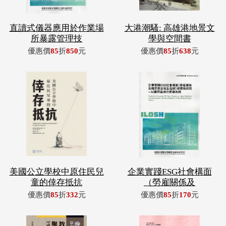
直讀式儀器應用於作業場
大港潮騷: 高雄港地景文
所暴露管理技
學與空間書
優惠價
85
折
850
元
優惠價
85
折
638
元
美國公立學校中原住民兒
企業實踐ESG社會構面
童的倖存抵抗
（勞雇關係及
優惠價
85
折
332
元
優惠價
85
折
170
元