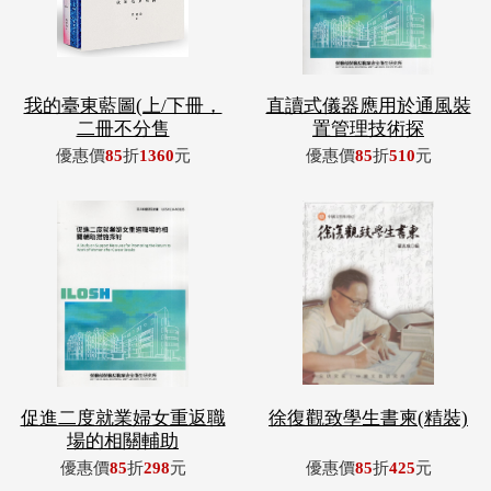
我的臺東藍圖(上/下冊，
直讀式儀器應用於通風裝
二冊不分售
置管理技術探
優惠價
85
折
1360
元
優惠價
85
折
510
元
促進二度就業婦女重返職
徐復觀致學生書柬(精裝)
場的相關輔助
優惠價
85
折
298
元
優惠價
85
折
425
元