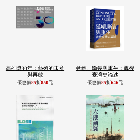
高雄獎30年：藝術的未竟
延續、斷裂與重生：戰後
與再啟
臺灣史論述
優惠價
85
折
850
元
優惠價
85
折
646
元