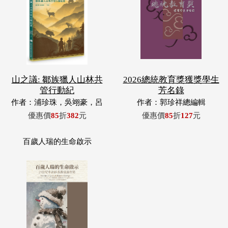
山之議: 鄒族獵人山林共
2026總統教育獎獲獎學生
管行動紀
芳名錄
作者：浦珍珠，吳翊豪，呂
作者：郭珍祥總編輯
翊齊，張惠東，許玉青，王
優惠價
85
折
382
元
優惠價
85
折
127
元
昶欣，蕭冠祐，浦忠成，浦
忠勇
百歲人瑞的生命啟示