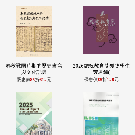
春秋戰國時期的歷史書寫
2026總統教育獎獲獎學生
與文化記憶
芳名錄(
優惠價
85
折
612
元
優惠價
85
折
128
元