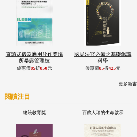
直讀式儀器應用於作業場
國民法官必備之基礎鑑識
所暴露管理技
科學
優惠價
85
折
850
元
優惠價
85
折
425
元
更多新書
閱讀注目
總統教育獎
百歲人瑞的生命啟示