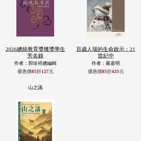
2026總統教育獎獲獎學生
百歲人瑞的生命啟示：21
芳名錄
世紀中
作者：郭珍祥總編輯
作者：嚴嘉明
優惠價
85
折
127
元
優惠價
85
折
425
元
山之議