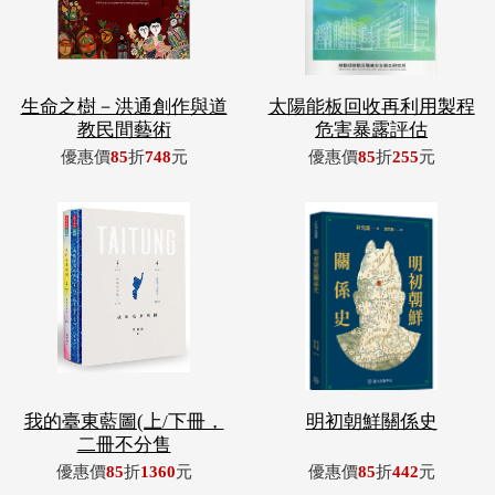
生命之樹－洪通創作與道
太陽能板回收再利用製程
教民間藝術
危害暴露評估
優惠價
85
折
748
元
優惠價
85
折
255
元
我的臺東藍圖(上/下冊，
明初朝鮮關係史
二冊不分售
優惠價
85
折
1360
元
優惠價
85
折
442
元