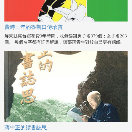
費時三年的魯凱口傳珍寶
屏東縣霧台鄉花費3年時間，收錄魯凱男子名379個；女子名203
個。 每個名字都有詳盡解說，讓部落青年對於自己更有感觸。
蔣中正的讀書誌思