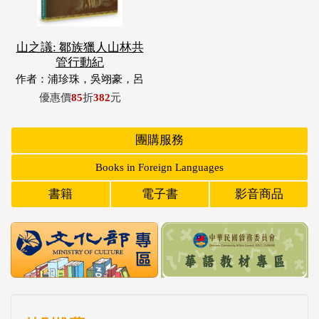
山之議: 鄒族獵人山林共
管行動紀
作者：浦珍珠，吳翊豪，呂
翊齊，張惠東，許玉青，王
優惠價
85
折
382
元
昶欣，蕭冠祐，浦忠成，浦
忠勇
團購服務
Books in Foreign Languages
書籍
電子書
影音商品