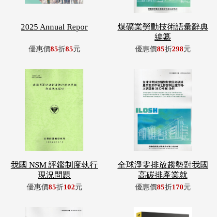
2025 Annual Repor
煤礦業勞動技術語彙辭典
編纂
優惠價
85
折
85
元
優惠價
85
折
298
元
我國 NSM 評鑑制度執行
全球淨零排放趨勢對我國
現況問題
高碳排產業就
優惠價
85
折
102
元
優惠價
85
折
170
元