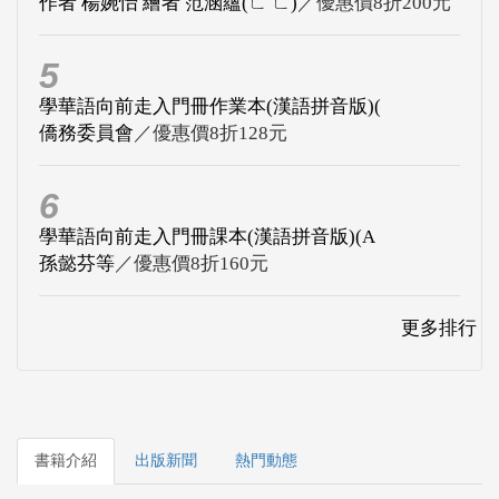
作者 楊婉怡 繪者 范涵蘊(ㄈ ㄈ)
／優惠價8折200元
5
學華語向前走入門冊作業本(漢語拼音版)(
僑務委員會
／優惠價8折128元
6
學華語向前走入門冊課本(漢語拼音版)(A
孫懿芬等
／優惠價8折160元
更多排行
書籍介紹
出版新聞
熱門動態