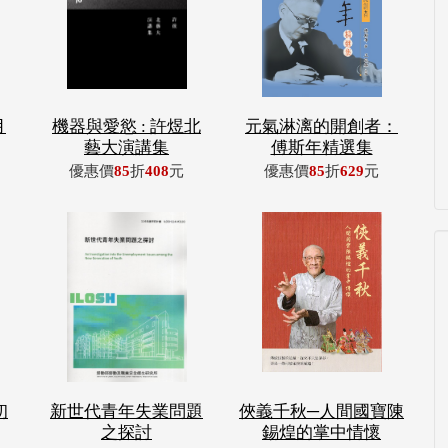
月
機器與愛慾 : 許煜北
元氣淋漓的開創者：
藝大演講集
傅斯年精選集
優惠價
85
折
408
元
優惠價
85
折
629
元
初
新世代青年失業問題
俠義千秋─人間國寶陳
之探討
錫煌的掌中情懷