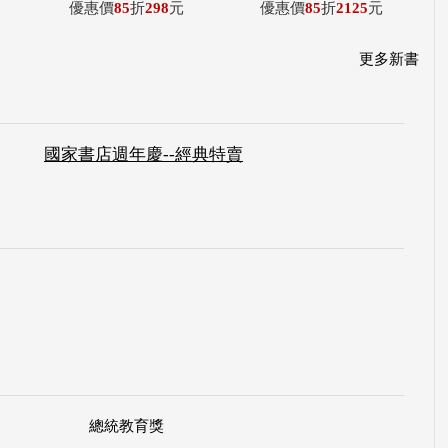
優惠價
85
折
298
元
優惠價
85
折
2125
元
更多新書
國家書店週年慶--經典特賣
總統教育獎