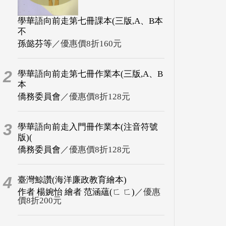
學華語向前走第七冊課本(三版,A、B本
不
孫懿芬等
／優惠價8折160元
2
學華語向前走第七冊作業本(三版,A、B
本
僑務委員會
／優惠價8折128元
3
學華語向前走入門冊作業本(注音符號
版)(
僑務委員會
／優惠價8折128元
4
臺灣鯨讚(海洋廉政教育繪本)
作者 楊婉怡 繪者 范涵蘊(ㄈ ㄈ)
／優惠
價8折200元