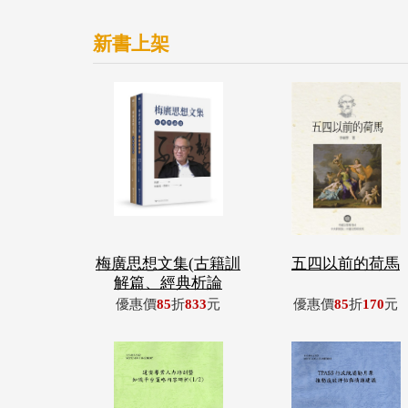
新書上架
梅廣思想文集(古籍訓
五四以前的荷馬
解篇、經典析論
優惠價
85
折
833
元
優惠價
85
折
170
元