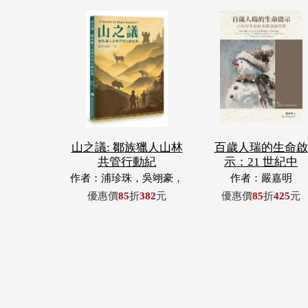
山之議: 鄒族獵人山林
百歲人瑞的生命啟
共管行動紀
示：21 世紀中
作者：浦珍珠，吳翊豪，
作者：嚴嘉明
呂翊齊，張惠東，許玉
優惠價
85
折
382
元
優惠價
85
折
425
元
青，王昶欣，蕭冠祐，浦
忠成，浦忠勇