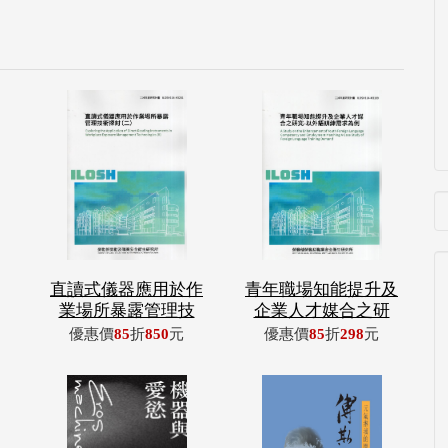
直讀式儀器應用於作
青年職場知能提升及
業場所暴露管理技
企業人才媒合之研
優惠價
85
折
850
元
優惠價
85
折
298
元