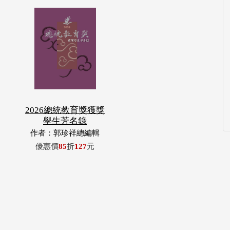
2026總統教育獎獲獎
學生芳名錄
作者：郭珍祥總編輯
優惠價
85
折
127
元