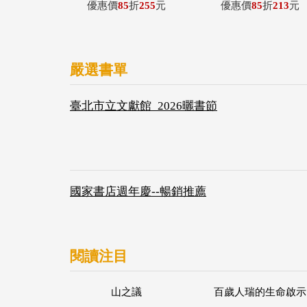
優惠價
85
折
255
元
優惠價
85
折
213
元
嚴選書單
臺北市立文獻館_2026曬書節
國家書店週年慶--暢銷推薦
閱讀注目
山之議
百歲人瑞的生命啟示