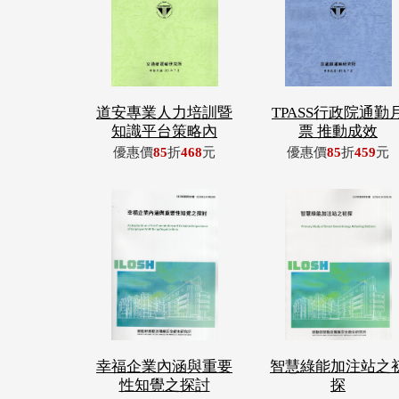
道安專業人力培訓暨
TPASS行政院通勤
知識平台策略內
票 推動成效
優惠價
85
折
468
元
優惠價
85
折
459
元
幸福企業內涵與重要
智慧綠能加注站之
性知覺之探討
探