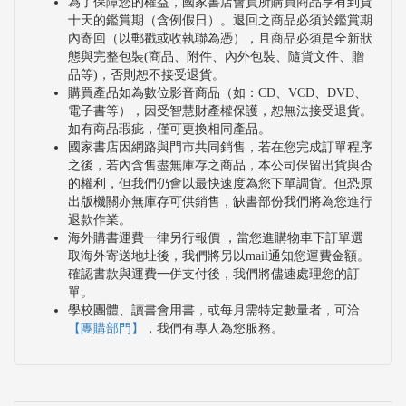
為了保障您的權益，國家書店會員所購買商品享有到貨
十天的鑑賞期（含例假日）。退回之商品必須於鑑賞期
內寄回（以郵戳或收執聯為憑），且商品必須是全新狀
態與完整包裝(商品、附件、內外包裝、隨貨文件、贈
品等)，否則恕不接受退貨。
購買產品如為數位影音商品（如：CD、VCD、DVD、
電子書等），因受智慧財產權保護，恕無法接受退貨。
如有商品瑕疵，僅可更換相同產品。
國家書店因網路與門市共同銷售，若在您完成訂單程序
之後，若內含售盡無庫存之商品，本公司保留出貨與否
的權利，但我們仍會以最快速度為您下單調貨。但恐原
出版機關亦無庫存可供銷售，缺書部份我們將為您進行
退款作業。
海外購書運費一律另行報價 ，當您進購物車下訂單選
取海外寄送地址後，我們將另以mail通知您運費金額。
確認書款與運費一併支付後，我們將儘速處理您的訂
單。
學校團體、讀書會用書，或每月需特定數量者，可洽
【團購部門】
，我們有專人為您服務。