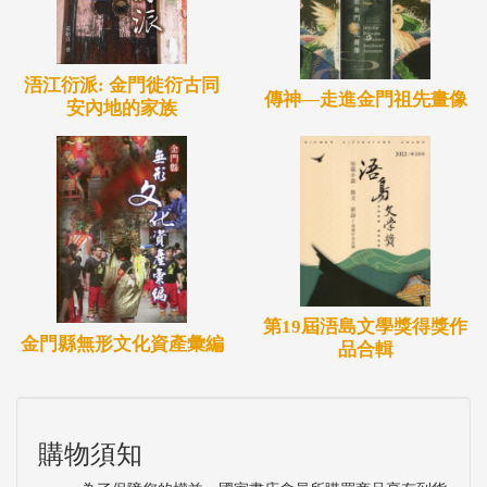
浯江衍派: 金門徙衍古同
傳神—走進金門祖先畫像
安內地的家族
第19屆浯島文學獎得獎作
金門縣無形文化資產彙編
品合輯
購物須知